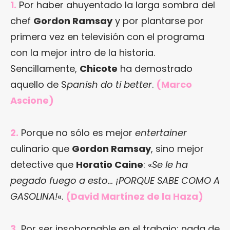
1.
Por haber ahuyentado la larga sombra del
chef
Gordon Ramsay
y por plantarse por
primera vez en televisión con el programa
con la mejor intro de la historia.
Sencillamente,
Chicote
ha demostrado
aquello de S
panish do ti better
.
(Marco
Ascione)
2.
Porque no sólo es mejor
entertainer
culinario que
Gordon Ramsay
, sino mejor
detective que
Horatio Caine
: «
Se le ha
pegado fuego a esto… ¡PORQUE SABE COMO A
GASOLINA!
«.
(David Martínez de la Haza)
3.
Por ser insobornable en el trabajo: nada de