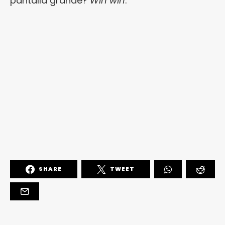
pantalla grande?
Win win
.
SHARE
TWEET