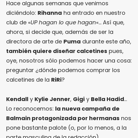
Hace algunas semanas que venimos
diciéndolo:
Rihanna
ha entrado en nuestro
club de «
UP hagan lo que hagan
«… Así que,
ahora, si decide que, además de ser la
directora de arte de
Puma
durante este año,
también quiere diseñar calcetines
pues,
oye, nosotros sólo podemos hacer una cosa:
preguntar ¿dónde podemos comprar los
calcetines de la
RiRi
?
Kendall
y
Kylie Jenner
,
Gigi
y
Bella Hadid
…
Lo reconocemos:
la nueva campaña de
Balmain protagonizada por hermanas
nos
pone bastante palote (o, por lo menos, a la
parte masculina de la redacción).