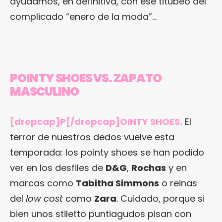
ayudamos, en definitiva, con ese titubeo del
complicado “enero de la moda”…
POINTY SHOES VS. ZAPATO
MASCULINO
[dropcap]P[/dropcap]OINTY SHOES.
El
terror de nuestros dedos vuelve esta
temporada: los pointy shoes se han podido
ver en los desfiles de
D&G
,
Rochas
y en
marcas como
Tabitha Simmons
o reinas
del
low cost
como
Zara
. Cuidado, porque si
bien unos stiletto puntiagudos pisan con