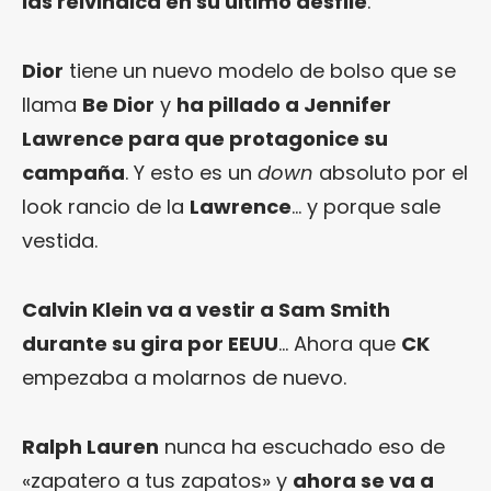
las reivindica en su último desfile
.
Dior
tiene un nuevo modelo de bolso que se
llama
Be Dior
y
ha pillado a Jennifer
Lawrence para que protagonice su
campaña
. Y esto es un
down
absoluto por el
look rancio de la
Lawrence
… y porque sale
vestida.
Calvin Klein va a vestir a Sam Smith
durante su gira por EEUU
… Ahora que
CK
empezaba a molarnos de nuevo.
Ralph Lauren
nunca ha escuchado eso de
«zapatero a tus zapatos» y
ahora se va a