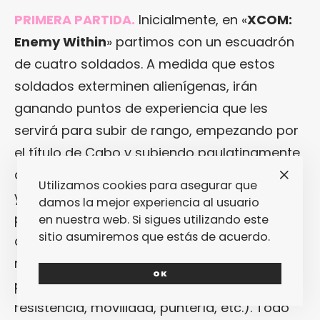
PRIMERA PARTIDA.
Inicialmente, en «
XCOM:
Enemy Within
» partimos con un escuadrón
de cuatro soldados. A medida que estos
soldados exterminen alienígenas, irán
ganando puntos de experiencia que les
servirá para subir de rango, empezando por
el título de Cabo y subiendo paulatinamente
a Sargento, Teniente, Capitán, Comandante
Utilizamos cookies para asegurar que
y, finalmente, Coronel. Al subir de rango,
damos la mejor experiencia al usuario
podemos elegir una habilidad de dos
en nuestra web. Si sigues utilizando este
sitio asumiremos que estás de acuerdo.
opciones para así ayudar a ir definiendo
mejor a nuestro soldado (por ejemplo,
OK
podemos decidir si queremos más
resistencia, movilidad, puntería, etc.). Todo