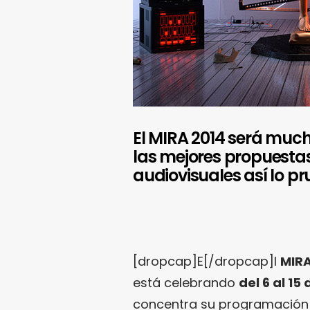
El MIRA 2014 será muc
las mejores propuestas
audiovisuales así lo pr
[dropcap]E[/dropcap]l
MIRA
está celebrando
del 6 al 1
concentra su programación f