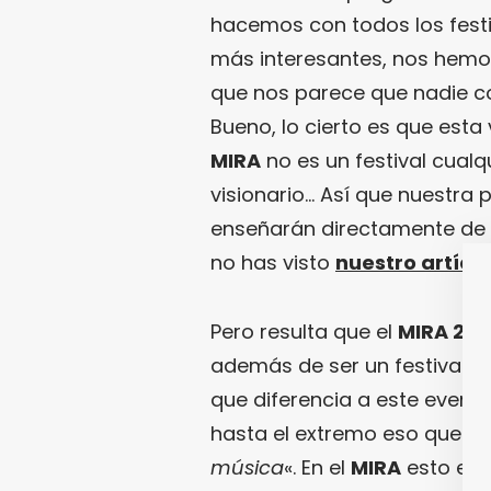
hacemos con todos los festi
más interesantes, nos hemo
que nos parece que nadie c
Bueno, lo cierto es que est
MIRA
no es un festival cualq
visionario… Así que nuestra
enseñarán directamente de q
no has visto
nuestro artícu
Pero resulta que el
MIRA 201
además de ser un festival v
que diferencia a este event
hasta el extremo eso que d
música
«. En el
MIRA
esto es 