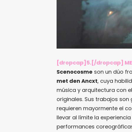
[dropcap]5.[/dropcap] M
Scenocosme
son un dúo fr
met den Ancxt
, cuya habili
música y arquitectura con el
originales. Sus trabajos son 
requieren mayormente el con
llevar al límite la experienci
performances coreográficas 