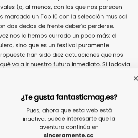
vales (o, al menos, con los que nos parecen
s marcado un Top 10 con la selección musical
on dos dedos de frente debería perderse.
a vez nos lo hemos currado un poco más: el
uiera, sino que es un festival puramente
 propuesta han sido diez actuaciones que nos
ué va a ir nuestro futuro inmediato. Si todavía
lo especial
, ya tardas.
4
no nos inspira únicamente en lo musical:
¿Te gusta fantasticmag.es?
isionario, algo que siempre nos ha parecido
Pues, ahora que esta web está
o de muchos similares es que consigue llevar
inactiva, puede interesarte que la
icen muchos de que «
ofrece mucho más que
aventura continúa en
tan cierto como que su programación está
sinceramente.cc
.