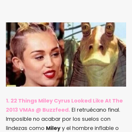
1.
22 Things Miley Cyrus Looked Like At The
2013 VMAs @ Buzzfeed
.
El retruécano final.
Imposible no acabar por los suelos con
lindezas como
Miley
y el hombre inflable o