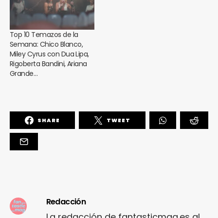
Top 10 Temazos de la
Semana: Chico Blanco,
Miley Cyrus con Dua Lipa,
Rigoberta Bandini, Ariana
Grande…
SHARE
TWEET
Redacción
La redacción de fantasticmag.es al