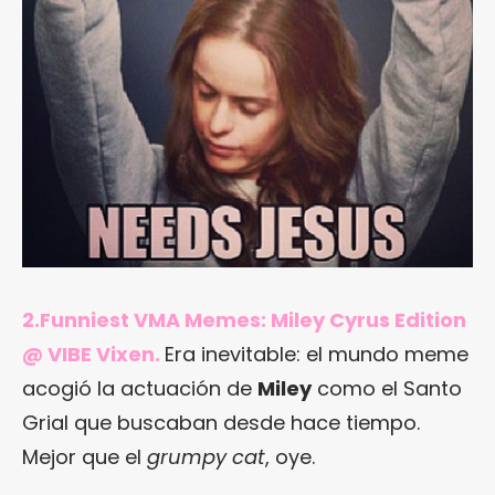
2.
Funniest VMA Memes: Miley Cyrus Edition
@ VIBE Vixen
.
Era inevitable: el mundo meme
acogió la actuación de
Miley
como el Santo
Grial que buscaban desde hace tiempo.
Mejor que el
grumpy cat
, oye.