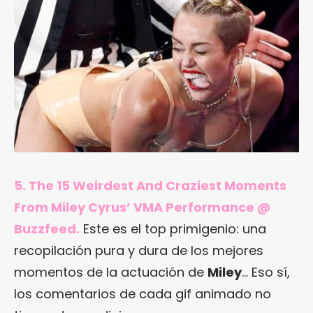
5.
The 15 Weirdest And Craziest Moments
From Miley Cyrus’ VMA Performance @
Buzzfeed
.
Este es el top primigenio: una
recopilación pura y dura de los mejores
momentos de la actuación de
Miley
… Eso sí,
los comentarios de cada gif animado no