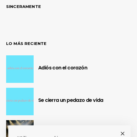
SINCERAMENTE
LO MÁS RECIENTE
Adiós con el corazón
Se cierra un pedazo de vida
OUR Fest 2024 convirtió a Ourense en
la capital del Cool Britannia