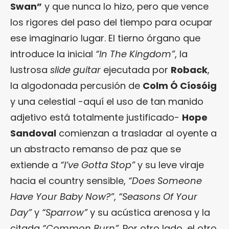
Swan”
y que nunca lo hizo, pero que vence
los rigores del paso del tiempo para ocupar
ese imaginario lugar. El tierno órgano que
introduce la inicial
“In The Kingdom”
, la
lustrosa
slide guitar
ejecutada por
Roback
,
la algodonada percusión de
Colm Ó Cíosóig
y una celestial -aquí el uso de tan manido
adjetivo está totalmente justificado-
Hope
Sandoval
comienzan a trasladar al oyente a
un abstracto remanso de paz que se
extiende a
“I’ve Gotta Stop”
y su leve viraje
hacia el country sensible,
“Does Someone
Have Your Baby Now?”
,
“Seasons Of Your
Day”
y
“Sparrow”
y su acústica arenosa y la
citada
“Common Burn”
. Por otro lado, el otro