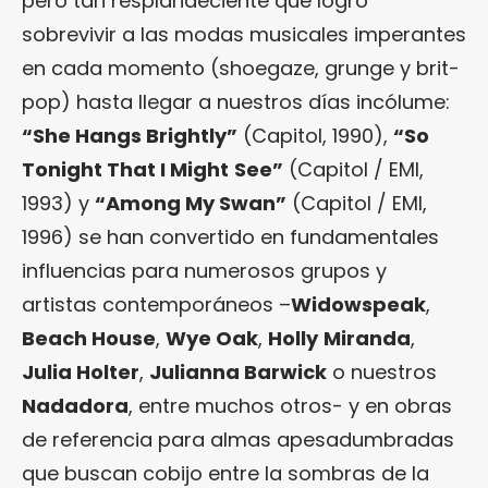
pero tan resplandeciente que logró
sobrevivir a las modas musicales imperantes
en cada momento (shoegaze, grunge y brit-
pop) hasta llegar a nuestros días incólume:
“She Hangs Brightly”
(Capitol, 1990),
“So
Tonight That I Might
See”
(Capitol / EMI,
1993) y
“Among My Swan”
(Capitol / EMI,
1996) se han convertido en fundamentales
influencias para numerosos grupos y
artistas contemporáneos –
Widowspeak
,
Beach House
,
Wye Oak
,
Holly
Miranda
,
Julia Holter
,
Julianna Barwick
o nuestros
Nadadora
, entre muchos otros- y en obras
de referencia para almas apesadumbradas
que buscan cobijo entre la sombras de la