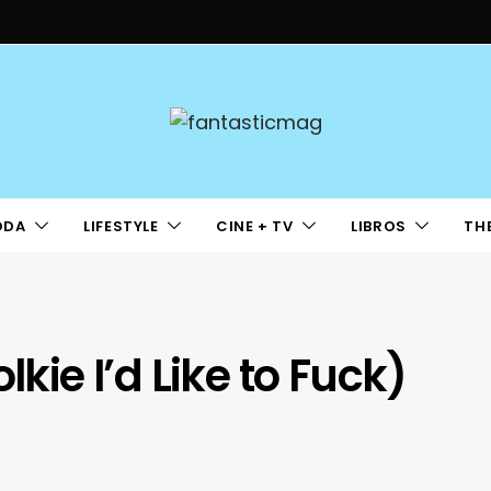
ODA
LIFESTYLE
CINE + TV
LIBROS
TH
lkie I’d Like to Fuck)