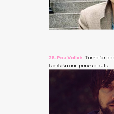
.
28. Pau Vallvé.
También podr
también nos pone un rato.