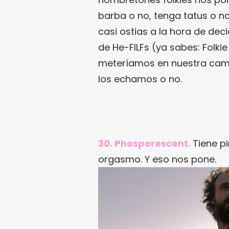
barba o no, tenga tatus o n
casi ostias a la hora de dec
de He-FILFs (ya sabes: Folkie
meteríamos en nuestra cama
los echamos o no.
.
30. Phosporescent.
Tiene p
orgasmo. Y eso nos pone.