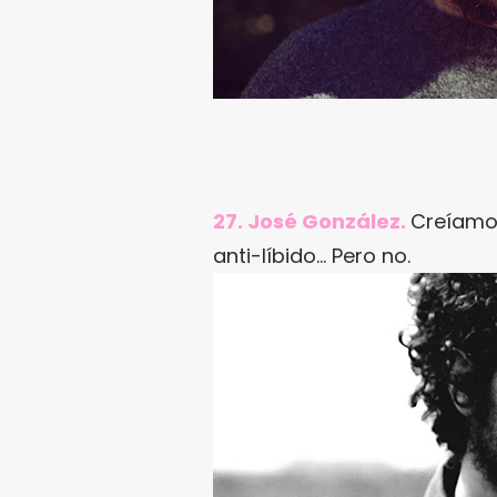
.
27. José González.
Creíamos
anti-líbido… Pero no.