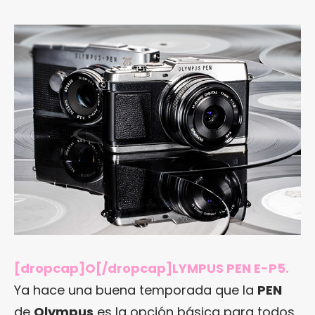
[dropcap]O[/dropcap]LYMPUS PEN E-P5.
Ya hace una buena temporada que la
PEN
de
Olympus
es la opción básica para todos