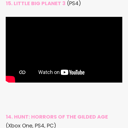
15. LITTLE BIG PLANET 3
(PS4)
14. HUNT: HORRORS OF THE GILDED AGE
(Xbox One, PS4, PC)