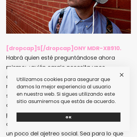
[dropcap]S[/dropcap]ONY MDR-XB910.
Habrá quien esté preguntándose ahora
mismo: ¿quién carajo necesita unos
auriculares cuando está en un festival
Utilizamos cookies para asegurar que
musical? Pues, hijo mío, ¡todo el mundo! Ya
damos la mejor experiencia al usuario
en nuestra web. Si sigues utilizando este
sea para cubrir los intensos viajes hasta
sitio asumiremos que estás de acuerdo.
ciudades lejanas o, simple y llanamente,
para abstraerse durante un rato entre
OK
concierto y concierto y así poder descansar
un poco del ajetreo social. Sea para lo que