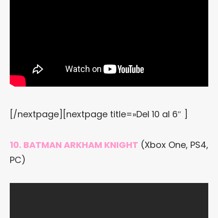
[/nextpage][nextpage title=»Del 10 al 6″ ]
10. BATMAN ARKHAM KNIGHT
(Xbox One, PS4,
PC)