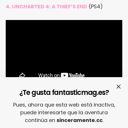
4. UNCHARTED 4: A THIEF’S END
(PS4)
¿Te gusta fantasticmag.es?
Pues, ahora que esta web está inactiva,
puede interesarte que la aventura
3. THE LEGEND OF ZELDA
(Wii U)
continúa en
sinceramente.cc
.