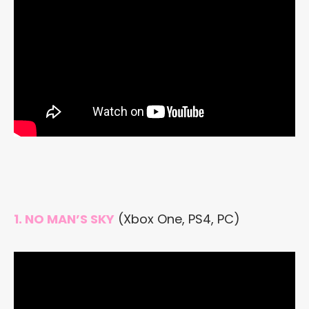
1. NO MAN’S SKY
(Xbox One, PS4, PC)