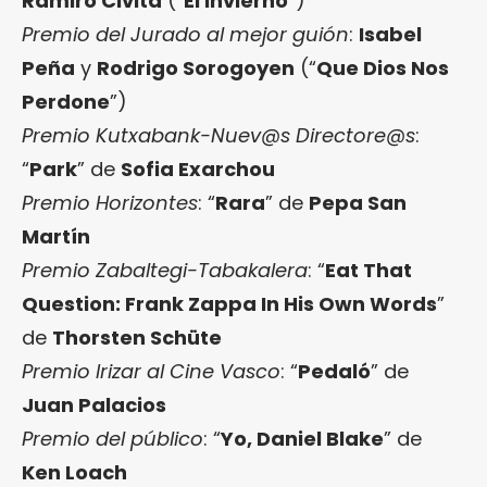
Ramiro Civita
(“
El Invierno
”)
Premio del Jurado al mejor guión
:
Isabel
Peña
y
Rodrigo Sorogoyen
(“
Que Dios Nos
Perdone
”)
Premio Kutxabank-Nuev@s Directore@s
:
“
Park
” de
Sofia Exarchou
Premio Horizontes
: “
Rara
” de
Pepa San
Martín
Premio Zabaltegi-Tabakalera
: “
Eat That
Question: Frank Zappa In His Own Words
”
de
Thorsten Schüte
Premio Irizar al Cine Vasco
: “
Pedaló
” de
Juan Palacios
Premio del público
: “
Yo, Daniel Blake
” de
Ken Loach