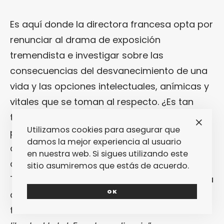
Es aquí donde la directora francesa opta por
renunciar al drama de exposición
tremendista e investigar sobre las
consecuencias del desvanecimiento de una
vida y las opciones intelectuales, anímicas y
vitales que se toman al respecto. ¿Es tan
terrible estar solo? ¿Estamos preparados
Utilizamos cookies para asegurar que
para ello? ¿O todo esto a lo que estamos
damos la mejor experiencia al usuario
acostumbrado sólo es una forma de
en nuestra web. Si sigues utilizando este
cadenas en forma de rutina agradable?
sitio asumiremos que estás de acuerdo.
Todo ello parece hallar (una) respuesta en la
OK
actitud que adopta
Nathalie
. La frase lo dice
todo: “
He reencontrado mi libertad. Una