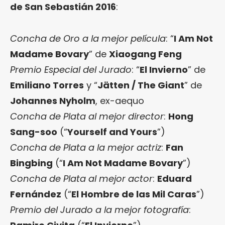
de San Sebastián 2016
:
Concha de Oro a la mejor película
: “
I Am Not
Madame Bovary
” de
Xiaogang Feng
Premio Especial del Jurado
: “
El Invierno
” de
Emiliano Torres
y “
Jätten / The Giant
” de
Johannes Nyholm
, ex-aequo
Concha de Plata al mejor director
:
Hong
Sang-soo
(“
Yourself and Yours
”)
Concha de Plata a la mejor actriz
:
Fan
Bingbing
(“
I Am Not Madame Bovary
”)
Concha de Plata al mejor actor
:
Eduard
Fernández
(“
El Hombre de las Mil Caras
”)
Premio del Jurado a la mejor fotografía
: