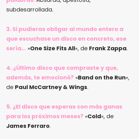
subdesarrollada.
3. Si pudieras obligar al mundo entero a
que escuchase un disco en concreto, ese
sería…
«
One Size Fits All
«, de
Frank Zappa
.
4. ¿Último disco que compraste y que,
además, te emocionó?
«
Band on the Run
«,
de
Paul McCartney & Wings
.
5. ¿El disco que esperas con más ganas
para los próximos meses?
«
Cold
«, de
James Ferraro
.