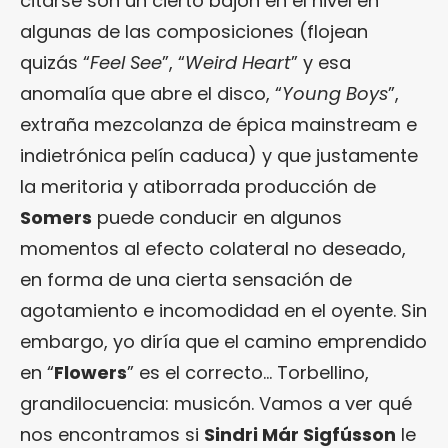
citarse son un cierto bajón en el nivel en
algunas de las composiciones (flojean
quizás “
Feel See
”, “
Weird Heart
” y esa
anomalía que abre el disco, “
Young Boys
”,
extraña mezcolanza de épica mainstream e
indietrónica pelín caduca) y que justamente
la meritoria y atiborrada producción de
Somers
puede conducir en algunos
momentos al efecto colateral no deseado,
en forma de una cierta sensación de
agotamiento e incomodidad en el oyente. Sin
embargo, yo diría que el camino emprendido
en “
Flowers
” es el correcto… Torbellino,
grandilocuencia: musicón. Vamos a ver qué
nos encontramos si
Sindri Már Sigfússon
le