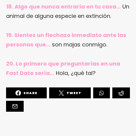
18. Algo que nunca entraría en tu casa…
Un
animal de alguna especie en extinción.
19. Sientes un flechazo inmediato ante las
personas que…
son majas conmigo.
20. Lo primero que preguntarías en una
Fast Date sería…
Hola, ¿qué tal?
SHARE
TWEET