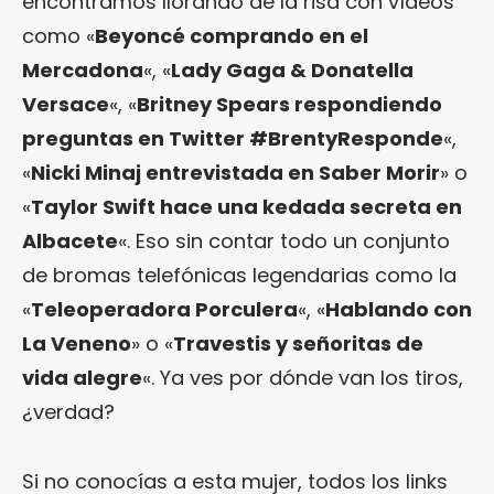
encontramos llorando de la risa con vídeos
como «
Beyoncé comprando en el
Mercadona
«, «
Lady Gaga & Donatella
Versace
«, «
Britney Spears respondiendo
preguntas en Twitter #BrentyResponde
«,
«
Nicki Minaj entrevistada en Saber Morir
» o
«
Taylor Swift hace una kedada secreta en
Albacete
«. Eso sin contar todo un conjunto
de bromas telefónicas legendarias como la
«
Teleoperadora Porculera
«, «
Hablando con
La Veneno
» o «
Travestis y señoritas de
vida alegre
«. Ya ves por dónde van los tiros,
¿verdad?
Si no conocías a esta mujer, todos los links