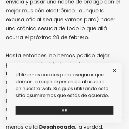
envidia y pasar una noche de órdago con el
mejor musicón electrónico… aunque la
excusa oficial sea que vamos para) hacer
una crónica sesuda de todo lo que allá
ocurra el próximo 28 de febrero.
Hasta entonces, no hemos podido dejar
pasar la oportunidad de invitar a la
Desahogada
a que pase a formar parte de
Utilizamos cookies para asegurar que
damos la mejor experiencia al usuario
nuestro club
Fantastic People
, reservado a
en nuestra web. Si sigues utilizando este
la gente que hace que nuestra vida sea un
sitio asumiremos que estás de acuerdo.
poquito mejor. El único formulario de acceso
es el cuestionario que podéis encontrar
OK
respondido a continuación. No esperábamos
menos de la
Desahogada
, la verdad.