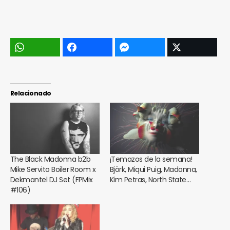
Relacionado
The Black Madonna b2b
¡Temazos de la semana!
Mike Servito Boiler Room x
Björk, Miqui Puig, Madonna,
Dekmantel DJ Set (FPMix
Kim Petras, North State…
#106)