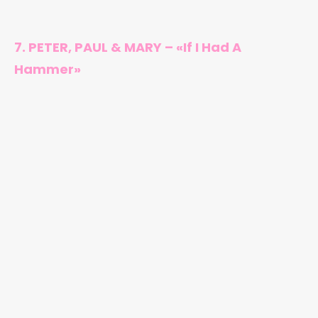
7. PETER, PAUL & MARY – «If I Had A
Hammer»