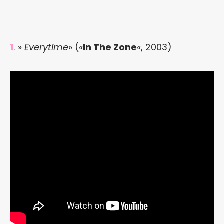
1.
»
Everytime
» («
In The Zone
«, 2003)