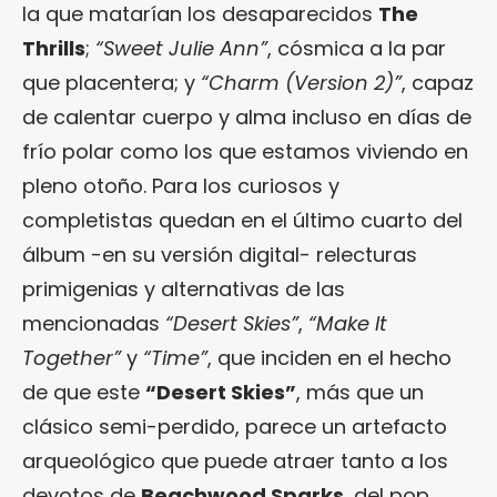
la que matarían los desaparecidos
The
Thrills
;
“Sweet Julie Ann”
, cósmica a la par
que placentera; y
“Charm (Version 2)”
, capaz
de calentar cuerpo y alma incluso en días de
frío polar como los que estamos viviendo en
pleno otoño. Para los curiosos y
completistas quedan en el último cuarto del
álbum -en su versión digital- relecturas
primigenias y alternativas de las
mencionadas
“Desert Skies”
,
“Make It
Together”
y
“Time”
, que inciden en el hecho
de que este
“Desert Skies”
, más que un
clásico semi-perdido, parece un artefacto
arqueológico que puede atraer tanto a los
devotos de
Beachwood Sparks
, del pop