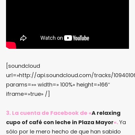
[soundcloud
url=»http://api.soundcloud.com/tracks/1094010
params=»» width=» 100%» height=»166″
iframe=»true» /]
3. La cuenta de Facebook de «
A relaxing
cupo of café con leche in Plaza Mayor
«.
Ya
sólo por le mero hecho de que han sabido