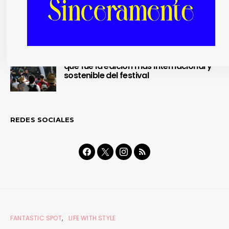
Nuestra crónica confirma que Paredes
de Coura 2024 no fue un festival, sino
un Couraíso
Nuestra crónica del Sinsal 2024 prueba
que fue la edición más internacional y
sostenible del festival
REDES SOCIALES
FANTASTIC SPOT
LIFE WITH STYLE