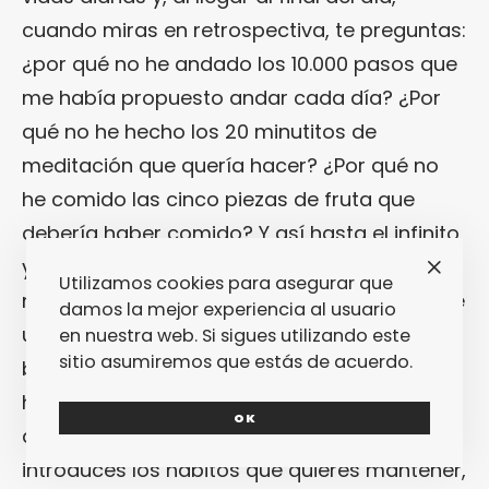
cuando miras en retrospectiva, te preguntas:
¿por qué no he andado los 10.000 pasos que
me había propuesto andar cada día? ¿Por
qué no he hecho los 20 minutitos de
meditación que quería hacer? ¿Por qué no
he comido las cinco piezas de fruta que
debería haber comido? Y así hasta el infinito
y más allá. Para evitar que nos olvidemos de
Utilizamos cookies para asegurar que
nuestros buenos propósitos, nada mejor que
damos la mejor experiencia al usuario
una app como
Today
, que sirve
en nuestra web. Si sigues utilizando este
sitio asumiremos que estás de acuerdo.
básicamente para plantearte diferentes
hábitos y, sobre todo, mantenerlos. La
OK
aplicación no podría ser más sencilla:
introduces los hábitos que quieres mantener,