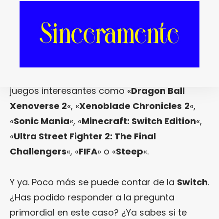
Complete
» (primavera), «
Puyo Puyo Tetris
»
(primavera), «
Splatoon 2
» (verano),
«
Skyrim
» (otoño) o «
Super Mario Odyssey
»
(invierno). Sin fecha de lanzamiento pero
confirmados por ahora están algunos
juegos interesantes como «
Dragon Ball
Xenoverse 2
«, «
Xenoblade Chronicles
2
«,
«
Sonic Mania
«, «
Minecraft: Switch Edition
«,
«
Ultra Street Fighter 2: The Final
Challengers
«, «
FIFA
» o «
Steep
«.
Y ya. Poco más se puede contar de la
Switch
.
¿Has podido responder a la pregunta
primordial en este caso? ¿Ya sabes si te