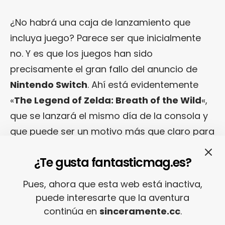
¿No habrá una caja de lanzamiento que
incluya juego? Parece ser que inicialmente
no. Y es que los juegos han sido
precisamente el gran fallo del anuncio de
Nintendo Switch
. Ahí está evidentemente
«
The Legend of Zelda: Breath of the Wild
«,
que se lanzará el mismo día de la consola y
que puede ser un motivo más que claro para
hacerse con ella. Pero también es cierto que
¿Te gusta fantasticmag.es?
el resto de juegos de lanzamiento son
bastante sosos, y que habrá que esperar
Pues, ahora que esta web está inactiva,
varios meses hasta que empiecen a llegar
puede interesarte que la aventura
títulos como «
Mario Kart 8 Deluxe
» (28 de
continúa en
sinceramente.cc
.
abril), «
Rime
» (primavera), «
Disgaea 5