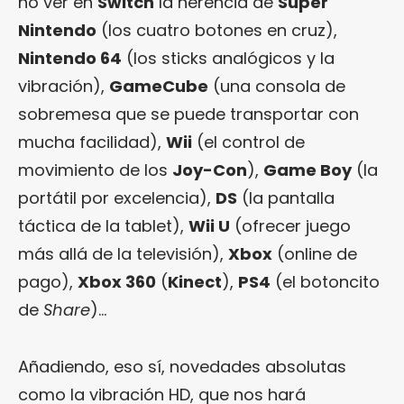
no ver en
Switch
la herencia de
Super
Nintendo
(los cuatro botones en cruz),
Nintendo 64
(los sticks analógicos y la
vibración),
GameCube
(una consola de
sobremesa que se puede transportar con
mucha facilidad),
Wii
(el control de
movimiento de los
Joy-Con
),
Game Boy
(la
portátil por excelencia),
DS
(la pantalla
táctica de la tablet),
Wii U
(ofrecer juego
más allá de la televisión),
Xbox
(online de
pago),
Xbox 360
(
Kinect
),
PS4
(el botoncito
de
Share
)…
Añadiendo, eso sí, novedades absolutas
como la vibración HD, que nos hará