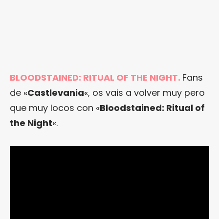
BLOODSTAINED: RITUAL OF THE NIGHT.
Fans
de «
Castlevania
«, os vais a volver muy pero
que muy locos con «
Bloodstained: Ritual of
the Night
«.