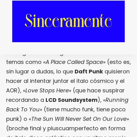
adolezca de lo que suele adolecer cualquier
sesión de buen disco house de finales de los
80: de la pérdida de importancia del
concepto canción para otorgarle todo el
protagonismo al continuo, al conjunto
homogéneo. Las largas evoluciones de
temas como «
A Place Called Space
» (esto es,
sin lugar a dudas, lo que
Daft Punk
quisieron
hacer al intentar juntar el italo cósmico y el
AOR), «
Love Stops Here
» (que hace suspirar
recordando a
LCD Soundsystem
), «
Running
Back To You
» (tiene mucho funk, tiene poco
punk) o «
The Sun Will Never Set On Our Love
»
(broche final y pluscuamperfecto en forma