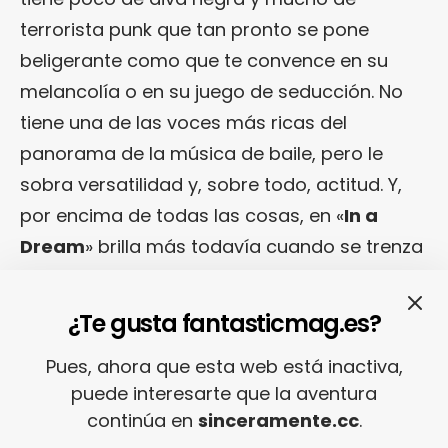
terrorista punk que tan pronto se pone
beligerante como que te convence en su
melancolía o en su juego de seducción. No
tiene una de las voces más ricas del
panorama de la música de baile, pero le
sobra versatilidad y, sobre todo, actitud. Y,
por encima de todas las cosas, en «
In a
Dream
» brilla más todavía cuando se trenza
alrededor de la voz de
Juan MacLean
,
específicamente en dos de los mejores
¿Te gusta fantasticmag.es?
cortes del lote: las pletóricas «
A Simple
Pues, ahora que esta web está inactiva,
Design
» y «
I’ve Waited For So Long
«.
puede interesarte que la aventura
continúa en
sinceramente.cc
.
Puede, sin embargo, que «
In a Dream
»