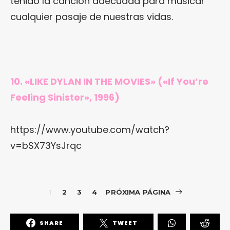
tenido la canción adecuada para musicar
cualquier pasaje de nuestras vidas.
10. «LIKE DYLAN IN THE MOVIES» («If You’re
Feeling Sinister», 1996)
https://www.youtube.com/watch?
v=bSX73YsJrqc
1
2
3
4
PRÓXIMA PÁGINA
SHARE
TWEET