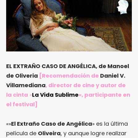
EL EXTRAÑO CASO DE ANGÉLICA, de Manoel
de Oliveria
[Recomendación de
Daniel V.
Villamediana
, director de cine y autor de
la cinta
«
La Vida Sublime
«, participante en
el festival]
«»
El Extraño Caso de Angélica
» es la última
película de
Oliveira
, y aunque logre realizar