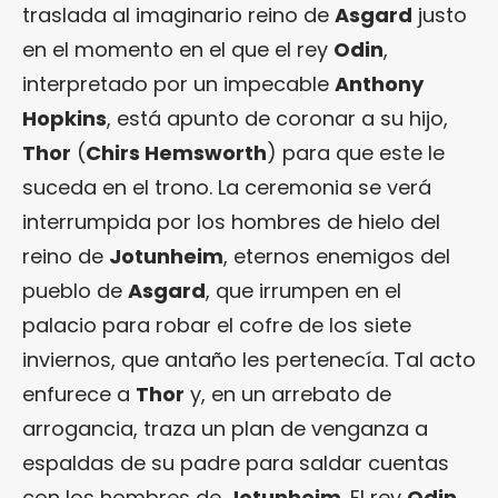
traslada al imaginario reino de
Asgard
justo
en el momento en el que el rey
Odin
,
interpretado por un impecable
Anthony
Hopkins
, está apunto de coronar a su hijo,
Thor
(
Chirs Hemsworth
) para que este le
suceda en el trono. La ceremonia se verá
interrumpida por los hombres de hielo del
reino de
Jotunheim
, eternos enemigos del
pueblo de
Asgard
, que irrumpen en el
palacio para robar el cofre de los siete
inviernos, que antaño les pertenecía. Tal acto
enfurece a
Thor
y, en un arrebato de
arrogancia, traza un plan de venganza a
espaldas de su padre para saldar cuentas
con los hombres de
Jotunheim
. El rey
Odin
,