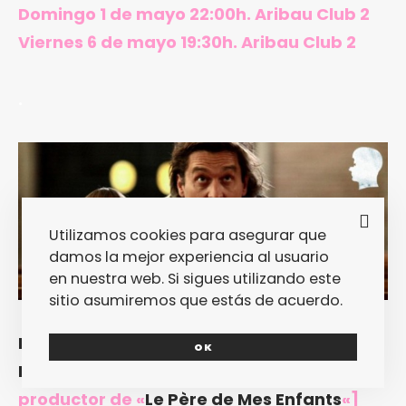
Domingo 1 de mayo 22:00h. Aribau Club 2
Viernes 6 de mayo 19:30h. Aribau Club 2
.
Utilizamos cookies para asegurar que
damos la mejor experiencia al usuario
en nuestra web. Si sigues utilizando este
sitio asumiremos que estás de acuerdo.
LE PÈRE DE MES ENFANTS, de Mia Hansen-
OK
Lø
ve
[Recomendación de
Paco Poch
,
productor de «
Le Père de Mes Enfants
«]