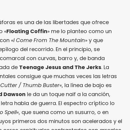
oras es una de las libertades que ofrece
o «
Floating Coffin
» me lo planteo como un
con «
I Come From The Mountain
» y que
 epílogo del recorrido. En el principio, se
 comarcal con curvas, barro y, de banda
vada de
Teenage Jesus and The Jerks
. La
ntales consigue que muchas veces las letras
 Cutter / Thumb Buster
«, la línea de bajo es
id Dawson
le da un toque naif a la canción,
letra habla de guerra. El espectro críptico lo
o Spell
«, que suena como un susurro, o en
cuyos primeros dos minutos son acelerados y el