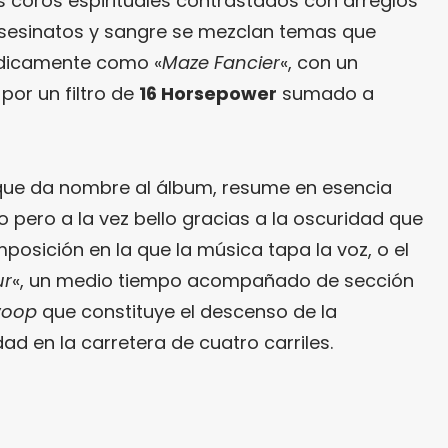
 coros espirituales contrastados con arreglos
e asesinatos y sangre se mezclan temas que
dicamente como «
Maze Fancier
«, con un
por un filtro de
16 Horsepower
sumado a
que da nombre al álbum, resume en esencia
io pero a la vez bello gracias a la oscuridad que
mposición en la que la música tapa la voz, o el
ur
«, un medio tiempo acompañado de sección
woop
que constituye el descenso de la
ad en la carretera de cuatro carriles.