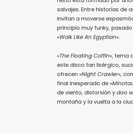
resto está formado por unos
salvajes. Entre historias d
invitan a moverse espasmó
principio muy funky, pasado 
«
Walk Like An Egyptian
«.
«
The Floating Coffin
«, tema 
este disco tan lisérgico, suc
ofrecen «
Night Crawler
«, co
final inesperado de «
Minota
de viento, distorsión y
doo 
montaña y la vuelta a la ciud