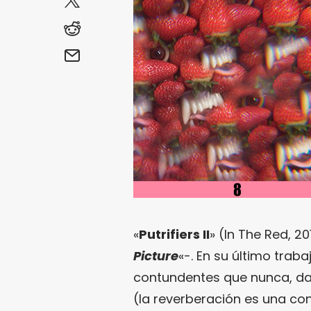
«
Putrifiers II
» (In The Red, 2
Picture
«-. En su último trab
contundentes que nunca, da
(la reverberación es una co