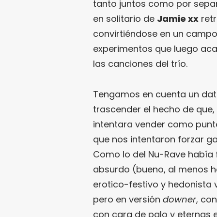
tanto juntos como por separa
en solitario de
Jamie xx
retr
convirtiéndose en un camp
experimentos que luego acab
las canciones del trío.
Tengamos en cuenta un dat
trascender el hecho de que, e
intentara vender como punta
que nos intentaron forzar g
Como lo del Nu-Rave había f
absurdo (bueno, al menos h
erotico-festivo y hedonista 
pero en versión
downer
, co
con cara de palo y eternas