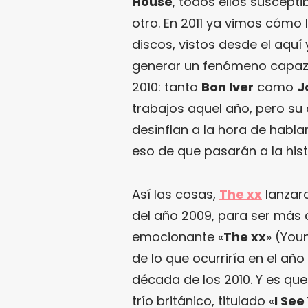
House
, todos ellos suscepti
otro. En 2011 ya vimos cómo
discos, vistos desde el aquí
generar un fenómeno capaz 
2010: tanto
Bon Iver
como
J
trabajos aquel año, pero su 
desinflan a la hora de habl
eso de que pasarán a la hist
Así las cosas,
The xx
lanzaro
del año 2009, para ser más 
emocionante «
The xx
» (You
de lo que ocurriría en el año 
década de los 2010. Y es que
trío británico, titulado «
I See