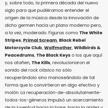
y, sobre todo, la primera década del nuevo
siglo para que pudiéramos entender el
origen de la música desde la innovación de
dicho germen hacia un plano moderno pero,
a la vez, moderado. Figuras como
The White
Stripes
,
Primal Scream
,
Black Rebel
Motorcycle Club
,
Wolfmother
,
Wildbirds &
Peacedrums
,
The Black Keys
o los que aquí
nos atañen,
The Kills
, revolucionaron el
sonido del rock clásico no sólo
recuperándolo sino manoseándolo de tal
forma que lo convirtieron en algo efectivo y
molón. La recuperación-de-absolutamente-
todos-los-géneros impulsó un acercamiento
de la juventud hacia la base, hacia la aridez y