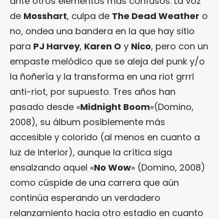
ante otros elementos más confusos. La voz
de
Mosshart
, culpa de
The Dead Weather
o
no, ondea una bandera en la que hay sitio
para
PJ Harvey
,
Karen O
y
Nico
, pero con un
empaste melódico que se aleja del punk y/o
la ñoñería y la transforma en una riot grrrl
anti-riot, por supuesto. Tres años han
pasado desde «
Midnight Boom
«(Domino,
2008), su álbum posiblemente más
accesible y colorido (al menos en cuanto a
luz de interior), aunque la crítica siga
ensalzando aquel «
No Wow
» (Domino, 2008)
como cúspide de una carrera que aún
continúa esperando un verdadero
relanzamiento hacia otro estadio en cuanto