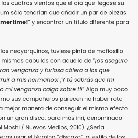
os cuatros vientos que el día que llegase su
um sólo tendrían que añadir un par de piezas
mertime!
” y encontrar un título diferente para
e los neoyorquinos, tuviese pinta de mafiosillo
 mismos capullos con aquello de “
¡os aseguro
ran venganza y furiosa cólera a los que
ruir a mis hermanos! ¡Y tú sabrás que mi
 mi venganza caiga sobre ti!
” Algo muy poco
como sus compañeros parecen no haber roto
e la mejor manera de conseguir el mismo efecto
con un gran disco, para más inri, denominado
i Moshi / Nuevos Medios, 2010). ¿Sería
s usar el término “discazo”, al estilo de los