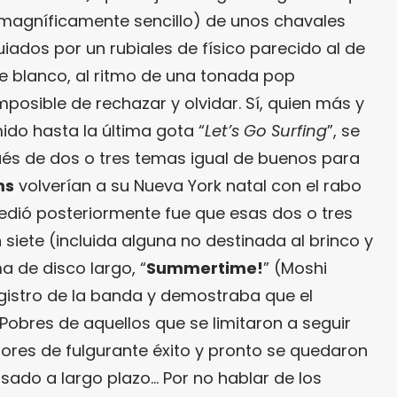
(magníficamente sencillo) de unos chavales
iados por un rubiales de físico parecido al de
de blanco, al ritmo de una tonada pop
posible de rechazar y olvidar. Sí, quien más y
ido hasta la última gota “
Let’s Go Surfing
”, se
s de dos o tres temas igual de buenos para
ms
volverían a su Nueva York natal con el rabo
cedió posteriormente fue que esas dos o tres
 siete (incluida alguna no destinada al brinco y
ma de disco largo, “
Summertime!
” (Moshi
egistro de la banda y demostraba que el
Pobres de aquellos que se limitaron a seguir
ores de fulgurante éxito y pronto se quedaron
sado a largo plazo… Por no hablar de los