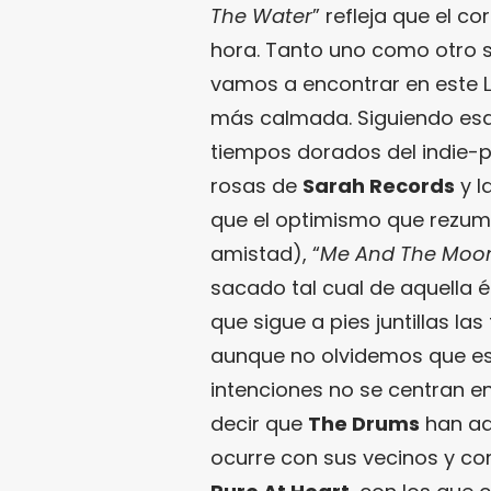
The Water
” refleja que el c
hora. Tanto uno como otro si
vamos a encontrar en este LP
más calmada. Siguiendo esa e
tiempos dorados del indie-po
rosas de
Sarah Records
y l
que el optimismo que rezum
amistad), “
Me And The Moo
sacado tal cual de aquella 
que sigue a pies juntillas l
aunque no olvidemos que est
intenciones no se centran e
decir que
The Drums
han adq
ocurre con sus vecinos y 