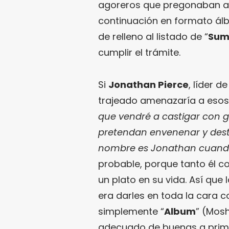
agoreros que pregonaban a l
continuación en formato álb
de relleno al listado de “
Sum
cumplir el trámite.
Si
Jonathan Pierce
, líder d
trajeado amenazaría a esos
que vendré a castigar con g
pretendan envenenar y dest
nombre es Jonathan cuando
probable, porque tanto él 
un plato en su vida. Así qu
era darles en toda la cara 
simplemente “
Album
” (Mosh
adecuado de buenas a primera