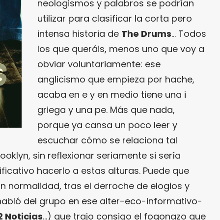
neologismos y palabros se podrían
utilizar para clasificar la corta pero
intensa historia de
The Drums
… Todos
los que queráis, menos uno que voy a
obviar voluntariamente: ese
anglicismo que empieza por hache,
acaba en e y en medio tiene una i
griega y una pe. Más que nada,
porque ya cansa un poco leer y
escuchar cómo se relaciona tal
oklyn, sin reflexionar seriamente si sería
ficativo hacerlo a estas alturas. Puede que
 normalidad, tras el derroche de elogios y
habló del grupo en ese alter-eco-informativo-
2 Noticias
…) que trajo consigo el fogonazo que