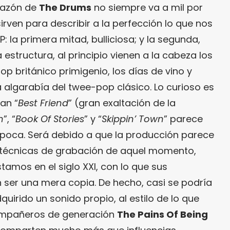
orazón de
The Drums
no siempre va a mil por
rven para describir a la perfección lo que nos
: la primera mitad, bulliciosa; y la segunda,
structura, al principio vienen a la cabeza los
p británico primigenio, los días de vino y
a algarabía del twee-pop clásico. Lo curioso es
an “
Best Friend
” (gran exaltación de la
n
”, “
Book Of Stories
” y “
Skippin’ Town
” parece
época. Será debido a que la producción parece
as técnicas de grabación de aquel momento,
amos en el siglo XXI, con lo que sus
n ser una mera copia. De hecho, casi se podría
uirido un sonido propio, al estilo de lo que
compañeros de generación
The Pains Of Being