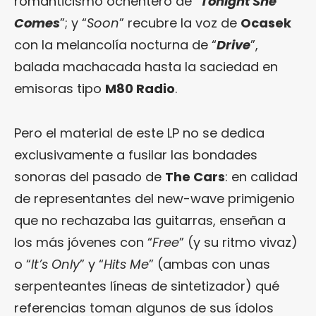
romanticismo ochentero de “
Tonight She
Comes
”; y “
Soon
” recubre la voz de
Ocasek
con la melancolía nocturna de “
Drive
”,
balada machacada hasta la saciedad en
emisoras tipo
M80 Radio
.
Pero el material de este LP no se dedica
exclusivamente a fusilar las bondades
sonoras del pasado de
The Cars
: en calidad
de representantes del new-wave primigenio
que no rechazaba las guitarras, enseñan a
los más jóvenes con “
Free
” (y su ritmo vivaz)
o “
It’s Only
” y “
Hits Me
” (ambas con unas
serpenteantes líneas de sintetizador) qué
referencias toman algunos de sus ídolos