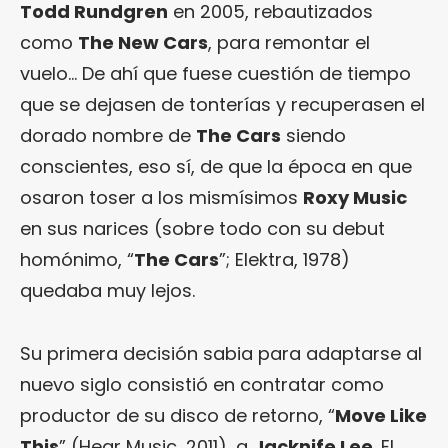
Todd Rundgren
en 2005, rebautizados
como
The New Cars
, para remontar el
vuelo… De ahí que fuese cuestión de tiempo
que se dejasen de tonterías y recuperasen el
dorado nombre de
The Cars
siendo
conscientes, eso sí, de que la época en que
osaron toser a los mismísimos
Roxy Music
en sus narices (sobre todo con su debut
homónimo, “
The Cars
”; Elektra, 1978)
quedaba muy lejos.
Su primera decisión sabia para adaptarse al
nuevo siglo consistió en contratar como
productor de su disco de retorno, “
Move Like
This
” (Hear Music, 2011), a
Jacknife Lee
. El