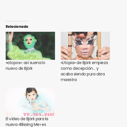
Relacionado
«atopos»: así suena lo
«Utopia» de Björk empieza
nuevo de Björk
como decepción… y
acaba siendo pura obra
maestra
El vídeo de Björk para la
nueva «Blissing Me» es