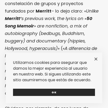
constelación de grupos y proyectos
fundados por
Merritt
– lo deja claro: «
Unlike
Merritt’
s previous work, the lyrics on «
50
Song Memoir
» are nonfiction, a mix of
autobiography (bedbugs, Buddhism,
buggery) and documentary (hippies,
Hollywood, hyperacusis)
» («
A diferencia de
los anteriores trabajos de
Merritt
, las letras
Utilizamos cookies para asegurar que
de «
50 Song Memoir
» son no ficción, una
damos la mejor experiencia al usuario
mezcla de autobiografía (chinches,
en nuestra web. Si sigues utilizando este
budismo, sodomía) y documental (hippies,
sitio asumiremos que estás de acuerdo.
Hollywood, hyperacusis)
«). Autobiografía,
documental y no-ficción.
OK