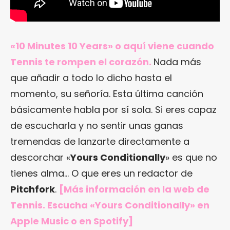
«10 Minutes 10 Years» o aquí viene cuando
Tennis te rompen el corazón.
Nada más
que añadir a todo lo dicho hasta el
momento, su señoría. Esta última canción
básicamente habla por sí sola. Si eres capaz
de escucharla y no sentir unas ganas
tremendas de lanzarte directamente a
descorchar «
Yours Conditionally
» es que no
tienes alma… O que eres un redactor de
Pitchfork
.
[Más información en
la web de
Tennis
. Escucha «Yours Conditionally»
en
Apple Music
o en Spotify]