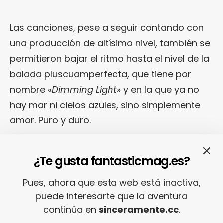
Las canciones, pese a seguir contando con
una producción de altísimo nivel, también se
permitieron bajar el ritmo hasta el nivel de la
balada pluscuamperfecta, que tiene por
nombre «
Dimming Light
» y en la que ya no
hay mar ni cielos azules, sino simplemente
amor. Puro y duro.
¿Te gusta fantasticmag.es?
Pues, ahora que esta web está inactiva,
https://youtu.be/Sq8I7hKbPlI
puede interesarte que la aventura
continúa en
sinceramente.cc
.
«I’m Calling» o ampliando horizontes.
Tras