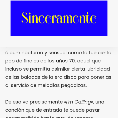
el recogimiento de «
Small Sound
«, tocaba
poner toda la carne en el asador… Y así lo
hicieron
Tennis
con «
Ritual in Repeat
»
(Communion Records, 2017), un disco que
extirpaba definitivamente la excusa náutica
y el sol de la costa este. Es este más bien un
álbum nocturno y sensual como lo fue cierto
pop de finales de los años 70, aquel que
incluso se permitía asimilar cierta lubricidad
de las baladas de la era disco para ponerlas
al servicio de melodías pegadizas.
De eso va precisamente «
I’m Calling
«, una
canción que de entrada te puede pasar