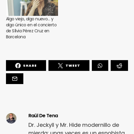
Algo viejo, algo nuevo… y
algo único en el concierto
de Sílvia Pérez Cruz en
Barcelona
SHARE
TWEET
Raül De Tena
Dr. Jeckyll y Mr. Hide modernillo de
mierda: unas veces es un esnobista