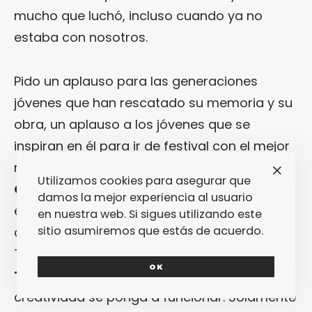
mucho que luchó, incluso cuando ya no
estaba con nosotros.
Pido un aplauso para las generaciones
jóvenes que han rescatado su memoria y su
obra, un aplauso a los jóvenes que se
inspiran en él para ir de festival con el mejor
modelón. También para artistas como
Miss
Utilizamos cookies para asegurar que
Caffeina
y
Rodrigo Cuevas
, con gestos
damos la mejor experiencia al usuario
enormes hacía él. Su legado puede
en nuestra web. Si sigues utilizando este
sitio asumiremos que estás de acuerdo.
considerarse la Biblia del glam y del pop.
Todo lo que necesites saber, o inspirarte,
OK
Tino
ya lo hizo y te da rienda suelta a que tu
creatividad se ponga a funcionar. Solamente