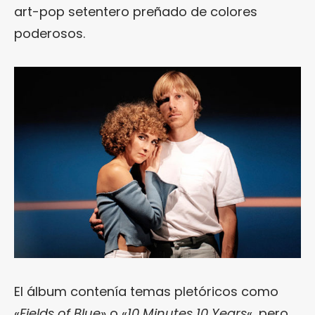
art-pop setentero preñado de colores
poderosos.
El álbum contenía temas pletóricos como
«
Fields of Blue
» o «
10 Minutes 10 Years
«, pero