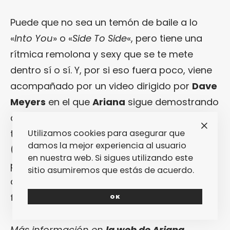
Puede que no sea un temón de baile a lo
«
Into You
» o «
Side To Side
«, pero tiene una
rítmica remolona y sexy que se te mete
dentro sí o sí. Y, por si eso fuera poco, viene
acompañado por un video dirigido por
Dave
Meyers
en el que
Ariana
sigue demostrando
que es
Grande
con cambios de look
tremendos y con un juego de perspectivas
Utilizamos cookies para asegurar que
damos la mejor experiencia al usuario
(ahí, abusando de los efectos especiales,
en nuestra web. Si sigues utilizando este
porque ella lo vale) que solo sirven para
sitio asumiremos que estás de acuerdo.
dejar clara una cosa: la niña no nos va a
fallar con su nuevo disco. Gracias, tía.
OK
Más información en
la web de Ariana