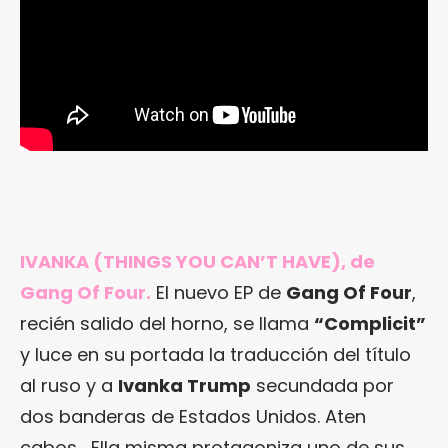
IVANKA (THINGS YOU CAN’T HAVE), de
Gang Of Four.
El nuevo EP de
Gang Of Four
,
recién salido del horno, se llama
“Complicit”
y luce en su portada la traducción del título
al ruso y a
Ivanka Trump
secundada por
dos banderas de Estados Unidos. Aten
cabos… Ella misma protagoniza uno de sus