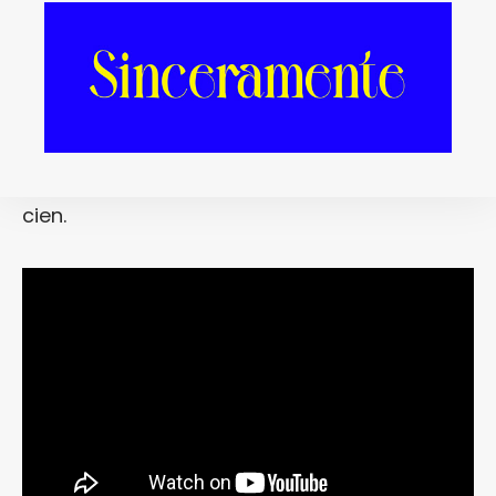
abrazando ese (extraño) disco póstumo de
Leonard Cohen
, ¿cómo no íbamos a hacer
lo mismo con esta canción de
George
Michael
incluida en la banda sonora de la
película «
Last Christmas
«? Si es que,
además, el tema es un hit bailable al mil por
cien.