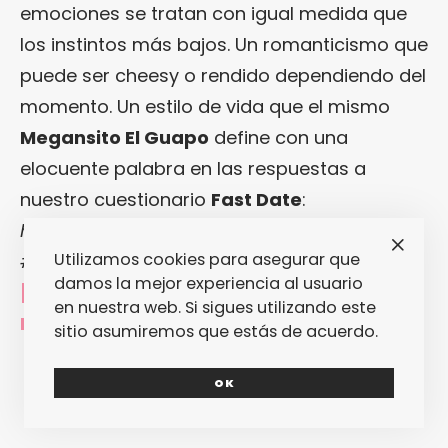
emociones se tratan con igual medida que
los instintos más bajos. Un romanticismo que
puede ser cheesy o rendido dependiendo del
momento. Un estilo de vida que el mismo
Megansito El Guapo
define con una
elocuente palabra en las respuestas a
nuestro cuestionario
Fast Date
:
homiesexual
. Sí, señor. Homiesexual como
Utilizamos cookies para asegurar que
#lifegoal
en pleno año 2019. Hemos dicho.
damos la mejor experiencia al usuario
[Más información en
el Instagram de
en nuestra web. Si sigues utilizando este
Megansito El Guapo
]
sitio asumiremos que estás de acuerdo.
OK