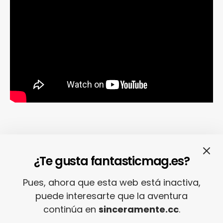
¿Te gusta fantasticmag.es?
Pues, ahora que esta web está inactiva,
puede interesarte que la aventura
THIS IS HOW (WE WANT YO TO GET HIGH),
continúa en
sinceramente.cc
.
de George Michael.
Si estos días estamos