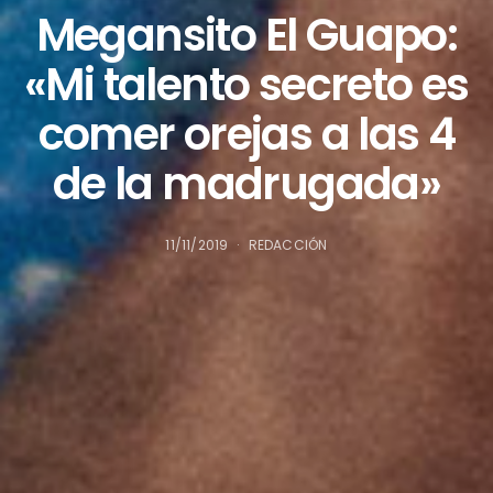
Megansito El Guapo:
«Mi talento secreto es
comer orejas a las 4
de la madrugada»
11/11/2019
REDACCIÓN