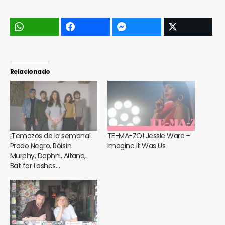
Relacionado
¡Temazos de la semana!
TE-MA-ZO! Jessie Ware –
Prado Negro, Róisín
Imagine It Was Us
Murphy, Daphni, Aitana,
Bat for Lashes…