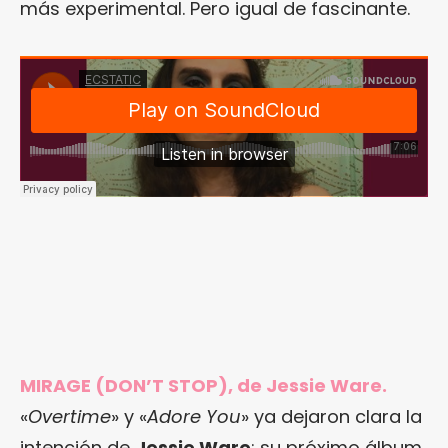
más experimental. Pero igual de fascinante.
MIRAGE (DON’T STOP), de Jessie Ware.
«
Overtime
» y «
Adore You
» ya dejaron clara la
intención de
Jessie Ware
: su próximo álbum