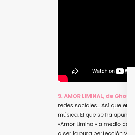
9. AMOR LIMINAL, de Ghoulj
redes sociales… Así que era 
música. El que se ha apuntad
«Amor Liminal» a medio cami
a ser la pura perfección ver