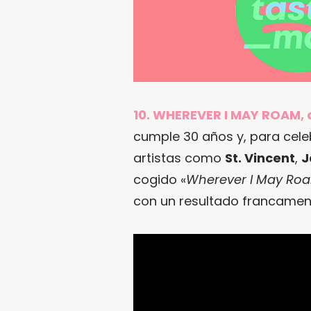
10. WHEREVER I MAY ROAM, d
cumple 30 años y, para celeb
artistas como
St. Vincent
,
J
cogido «
Wherever I May Ro
con un resultado francamen