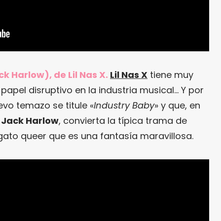
k Harlow), de Lil Nas X.
Lil Nas X
tiene muy
papel disruptivo en la industria musical… Y por
vo temazo se titule «
Industry Baby
» y que, en
e
Jack Harlow
, convierta la típica trama de
egato queer que es una fantasía maravillosa.