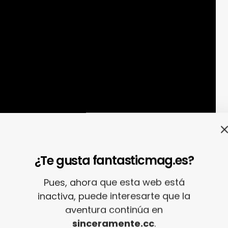
¿Te gusta fantasticmag.es?
aboy.
El concepto «liminal» está petándolo en
cuestión de tiempo que llegara hasta la
Pues, ahora que esta web está
o el tanto, eso sí, es
Ghouljaboy
con esta
inactiva, puede interesarte que la
no entre Mac DeMarco y Porches. Lo que viene
aventura continúa en
sinceramente.cc
.
aniega.