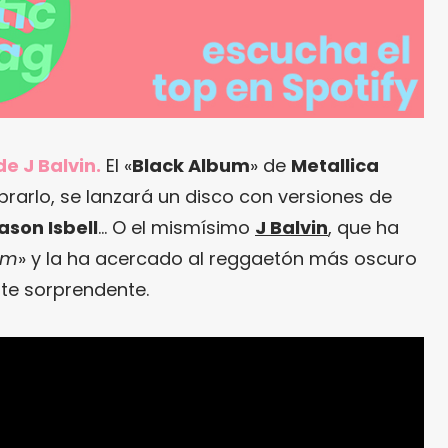
e J Balvin.
El «
Black Album
» de
Metallica
rarlo, se lanzará un disco con versiones de
ason Isbell
… O el mismísimo
J Balvin
, que ha
am
» y la ha acercado al reggaetón más oscuro
te sorprendente.