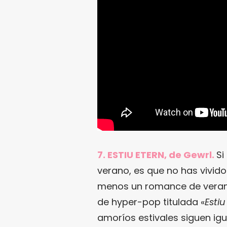
7. ESTIU ETERN, de Gewrl.
Si
verano, es que no has vivido 
menos un romance de verano
de hyper-pop titulada «
Estiu
amoríos estivales siguen igual