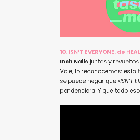
10. ISN’T EVERYONE, de HEAL
Inch Nails
juntos y revuelto
Vale, lo reconocemos: esto 
se puede negar que «
ISN’T 
pendenciera. Y que todo eso 