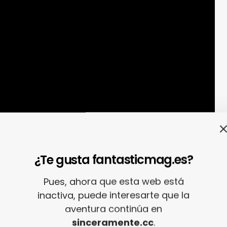
¿Te gusta fantasticmag.es?
 George.
Mucho ojito con
New George
… Porque,
o eso que en temporadas pasadas llamamos
Pues, ahora que esta web está
re ha llegado para petar esa escena a base
inactiva, puede interesarte que la
ste «
No Lo Consigo
» que es un pildorazo que
aventura continúa en
sinceramente.cc
.
r la concreción.