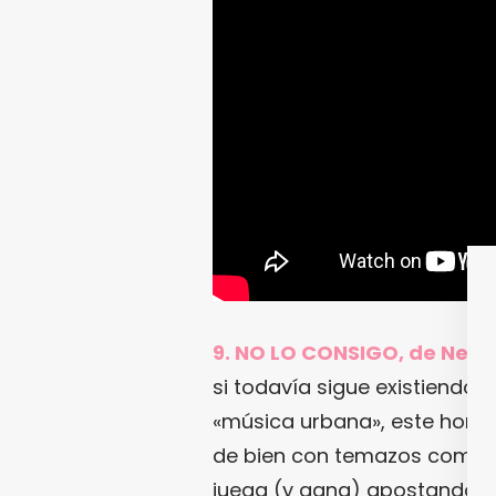
9. NO LO CONSIGO, de New
si todavía sigue existiend
«música urbana», este homb
de bien con temazos como e
juega (y gana) apostando po