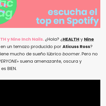
TH y Nine Inch Nails.
¿Hola? ¿
HEALTH
y
Nine
s en un temazo producido por
Aticuss Ross
?
tiene mucho de sueño lúbrico
boomer
. Pero no
EVERYONE
» suena amenazante, oscura y
es BIEN.