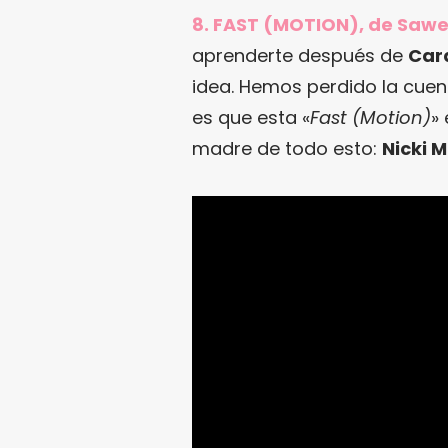
8. FAST (MOTION), de Sawe
aprenderte después de
Card
idea. Hemos perdido la cuent
es que esta «
Fast (Motion)
»
madre de todo esto:
Nicki M