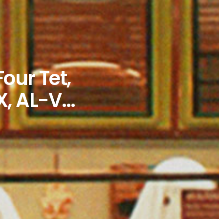
our Tet,
X, AL-V…