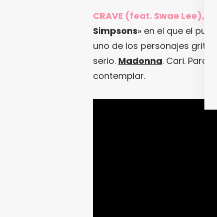
CRAVE (feat. Swae Lee), 
Simpsons
» en el que el pue
uno de los personajes grita 
serio.
Madonna
. Cari. Para
contemplar.