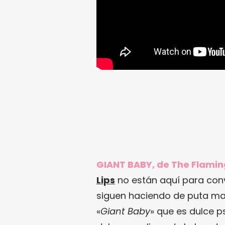
GIANT BABY, de The Flaming
Lips
no están aquí para conv
siguen haciendo de puta mad
«
Giant Baby
» que es dulce p