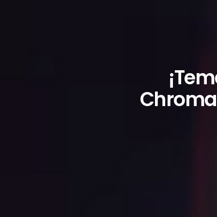
¡Tem
Chromat