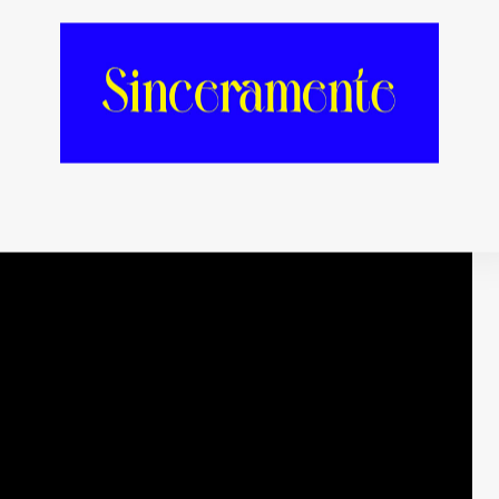
de Madonna.
¿Sabes ese meme de «
Los
blo de Springfield está apaleando a alguien y
«
dejadle, ya está muerto
«? Pues eso mismo. En
. Esto empieza a ser muy pero que muy triste de