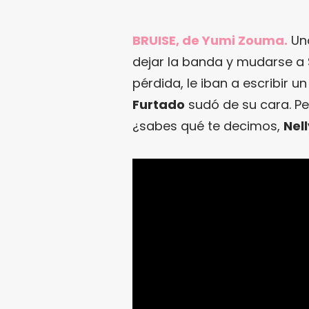
BRUISE, de Yumi Zouma.
Un
dejar la banda y mudarse a S
pérdida, le iban a escribir 
Furtado
sudó de su cara. P
¿sabes qué te decimos,
Nell