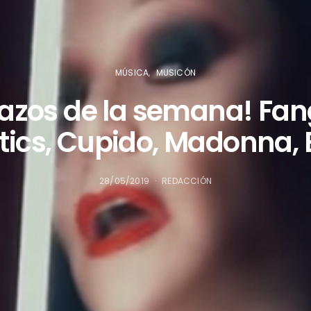
MÚSICA
MUSICÓN
azos de la semana! Fang
ics, Cupido, Madonna, 
28/05/2019
REDACCIÓN