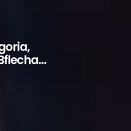
oria,
Bflecha…