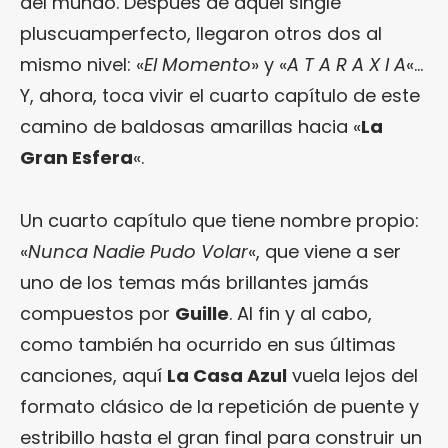
del mundo. Después de aquel single
pluscuamperfecto, llegaron otros dos al
mismo nivel: «
El Momento
» y «
A T A R A X I A
«…
Y, ahora, toca vivir el cuarto capítulo de este
camino de baldosas amarillas hacia «
La
Gran Esfera
«.
Un cuarto capítulo que tiene nombre propio:
«
Nunca Nadie Pudo Volar
«, que viene a ser
uno de los temas más brillantes jamás
compuestos por
Guille
. Al fin y al cabo,
como también ha ocurrido en sus últimas
canciones, aquí
La Casa Azul
vuela lejos del
formato clásico de la repetición de puente y
estribillo hasta el gran final para construir un