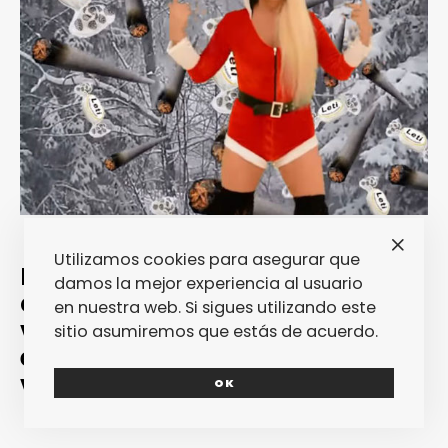
Utilizamos cookies para asegurar que
Leticia Sabater no tiene suficiente
damos la mejor experiencia al usuario
con intentar destrozarnos los
en nuestra web. Si sigues utilizando este
veranos con sus canciones, y por
sitio asumiremos que estás de acuerdo.
eso acaba de publicar su primer
villancico «El Polvoron».
OK