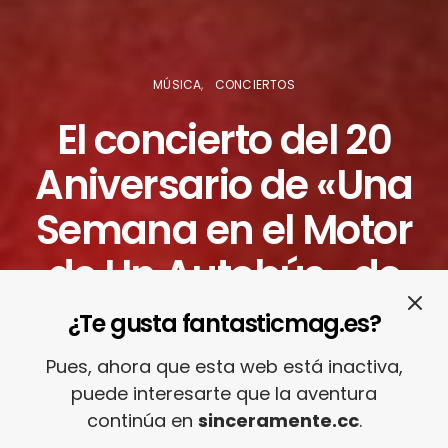
MÚSICA
CONCIERTOS
El concierto del 20
Aniversario de «Una
Semana en el Motor
de Un Autobús» de
Los Planetas en Vigo
¿Te gusta fantasticmag.es?
fue un ritual mágico
Pues, ahora que esta web está inactiva,
puede interesarte que la aventura
continúa en
sinceramente.cc
.
27/11/2018
JOSE A. MARTÍNEZ