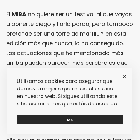
El
MIRA
no quiere ser un festival al que vayas
a ponerte ciego y liarla parda, pero tampoco
pretende ser una torre de marfil… Y en esta
edición más que nunca, lo ha conseguido.
Las actuaciones que he mencionado más
arriba pueden parecer más cerebrales que
corporales, pero se han visto sanamente
Utilizamos cookies para asegurar que
compensadas por sesiones de baile tan
damos la mejor experiencia al usuario
apegadas a la fisicidad corporal como las
en nuestra web. Si sigues utilizando este
de
Avalon Emerson
,
DJ Stingray
,
Josey
sitio asumiremos que estás de acuerdo.
Rebelle
o
Alessandro Adriani
. También por
la diversión post-reggaetonera de
The Bug
OK
bien acompañadito de
Miss Red
. Y a todo