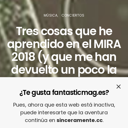
MÚSICA
CONCIERTOS
Tres cosas que he
aprendido en el MIRA
2018 (y que me han
devuelto un poco la
esperanza en la
experiencia
¿Te gusta fantasticmag.es?
festivalera)
Pues, ahora que esta web está inactiva,
puede interesarte que la aventura
continúa en
sinceramente.cc
.
12/11/2018
RAÜL DE TENA