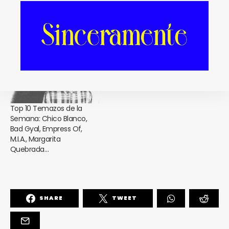
Semana: Simona, Chico
Semana: Javiera Mena
Blanco, C. Tangana,
con Chico Blanco, Laskaar,
GusGus, J Balvin…
Clairo, Lorde, Bad Gyal,
Doja Cat…
Top 10 Temazos de la
Semana: Chico Blanco,
Bad Gyal, Empress Of,
M.I.A., Margarita
Quebrada…
SHARE
TWEET