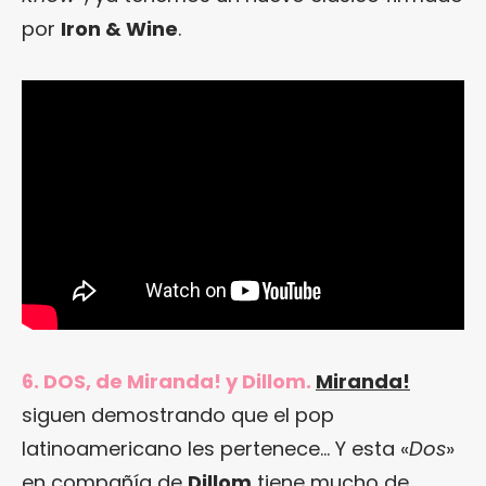
por
Iron & Wine
.
6. DOS, de Miranda! y Dillom.
Miranda!
siguen demostrando que el pop
latinoamericano les pertenece… Y esta «
Dos
»
en compañía de
Dillom
tiene mucho de