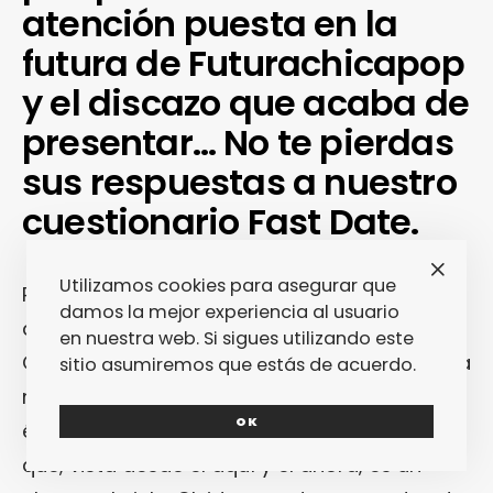
atención puesta en la
futura de Futurachicapop
y el discazo que acaba de
presentar… No te pierdas
sus respuestas a nuestro
cuestionario Fast Date.
Utilizamos cookies para asegurar que
Pasados hay muchos… Algunos de ellos son
damos la mejor experiencia al usuario
dignos de ser recordados con nostalgia.
en nuestra web. Si sigues utilizando este
Quedémonos con el synth ochentero y con la
sitio asumiremos que estás de acuerdo.
mariconería estética que en aquella misma
OK
época nadie supo codificar como gay pero
que, vista desde el aquí y el ahora, es un