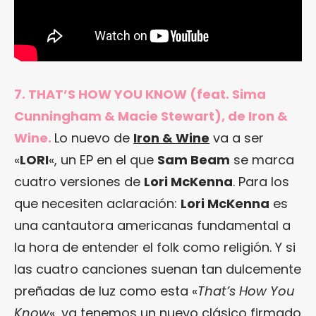
7. THAT’S HOW YOU KNOW (feat. Sima
Cunningham & Macie Stewart), de Iron &
Wine.
Lo nuevo de
Iron & Wine
va a ser
«
LORI
«, un EP en el que
Sam Beam
se marca
cuatro versiones de
Lori McKenna
. Para los
que necesiten aclaración:
Lori McKenna
es
una cantautora americanas fundamental a
la hora de entender el folk como religión. Y si
las cuatro canciones suenan tan dulcemente
preñadas de luz como esta «
That’s How You
Know
«, ya tenemos un nuevo clásico firmado