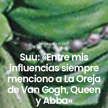
MÚSICA
FAST DATE
Suu: «Entre mis
influencias siempre
menciono a La Oreja
de Van Gogh, Queen
y Abba»