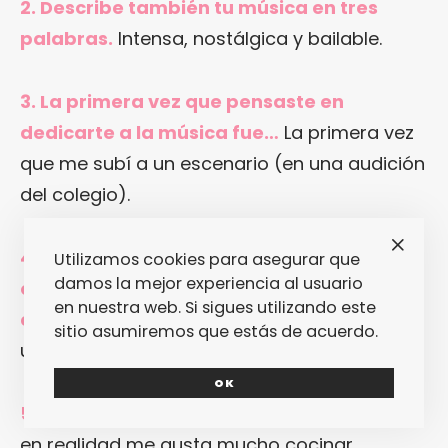
2. Describe también tu música en tres
palabras.
Intensa, nostálgica y bailable.
3. La primera vez que pensaste en
dedicarte a la música fue…
La primera vez
que me subí a un escenario (en una audición
del colegio).
4. La primera vez que te diste cuenta de
Utilizamos cookies para asegurar que
damos la mejor experiencia al usuario
que por fin habías conseguido tener una
en nuestra web. Si sigues utilizando este
carrera en la música fue…
Cuando llené
sitio asumiremos que estás de acuerdo.
una sala por primera vez.
OK
5. Tu talento secreto es…
¡Dormir! Jaja. No,
en realidad me gusta mucho cocinar.