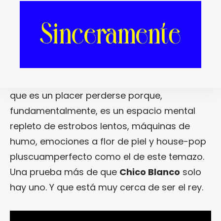
1. TYY, de Chico Blanco.
Tú y yo. «
TyY
«.
Chicho Blanco
sigue construyendo un
imaginario sonoro único y originalísimo en el
que es un placer perderse porque,
fundamentalmente, es un espacio mental
repleto de estrobos lentos, máquinas de
humo, emociones a flor de piel y house-pop
pluscuamperfecto como el de este temazo.
Una prueba más de que
Chico Blanco
solo
hay uno. Y que está muy cerca de ser el rey.