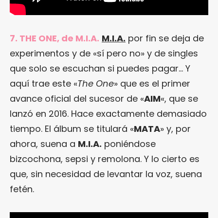
7. THE ONE, de M.I.A.
M.I.A.
por fin se deja de
experimentos y de «sí pero no» y de singles
que solo se escuchan si puedes pagar… Y
aquí trae este «
The One
» que es el primer
avance oficial del sucesor de «
AIM
«, que se
lanzó en 2016. Hace exactamente demasiado
tiempo. El álbum se titulará «
MATA
» y, por
ahora, suena a
M.I.A.
poniéndose
bizcochona, sepsi y remolona. Y lo cierto es
que, sin necesidad de levantar la voz, suena
fetén.