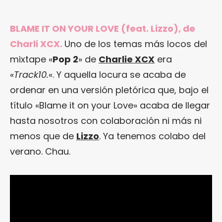
BLAME IT ON YOUR LOVE (feat. Lizzo), de
Charli XCX.
Uno de los temas más locos del
mixtape «
Pop 2
» de
Charlie XCX
era
«
Track10.
«. Y aquella locura se acaba de
ordenar en una versión pletórica que, bajo el
título «Blame it on your Love» acaba de llegar
hasta nosotros con colaboración ni más ni
menos que de
Lizzo
. Ya tenemos colabo del
verano. Chau.