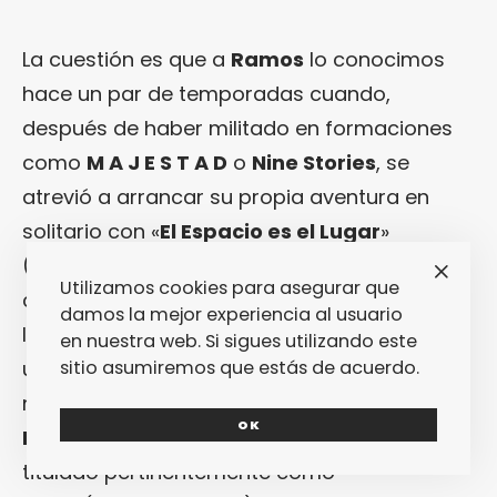
La cuestión es que a
Ramos
lo conocimos
hace un par de temporadas cuando,
después de haber militado en formaciones
como
M A J E S T A D
o
Nine Stories
, se
atrevió a arrancar su propia aventura en
solitario con «
El Espacio es el Lugar
»
(7RECXRDS, 2017), un elocuente trabajo que
Utilizamos cookies para asegurar que
cogía la indietrónica de hace una década y
damos la mejor experiencia al usuario
la actualizaba para traerla al aquí y ahora, a
en nuestra web. Si sigues utilizando este
un presente que la necesitaba más que
sitio asumiremos que estás de acuerdo.
nunca. Ahora, dos años después,
Jorge
OK
Ramos
acaba de lanzar su segundo trabajo,
titulado pertinentemente como