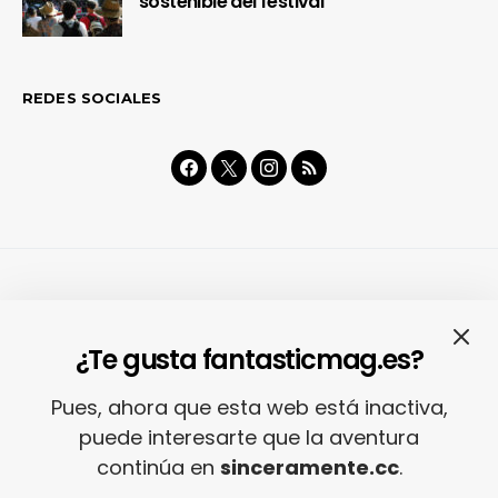
sostenible del festival
REDES SOCIALES
MÚSICA
MUSICÓN
¿Te gusta fantasticmag.es?
El temazo «Be The
Meister» de Rels B y
Pues, ahora que esta web está inactiva,
puede interesarte que la aventura
Deva es la colabo
continúa en
sinceramente.cc
.