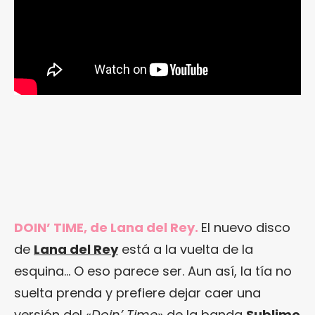
DOIN’ TIME, de Lana del Rey.
El nuevo disco
de
Lana del Rey
está a la vuelta de la
esquina… O eso parece ser. Aun así, la tía no
suelta prenda y prefiere dejar caer una
versión del «
Doin’ Time
» de la banda
Sublime