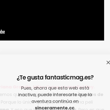
¿Te gusta fantasticmag.es?
iana Grande, Miley Cyrus y Lana Del Rey.
Pues, ahora que esta web está
emos que la nueva versión de «
Los Ángeles de
inactiva, puede interesarte que la
aventura continúa en
… Porque lo único que queremos es una peli
sinceramente.cc
.
Lana
. Y eso que la canción no mata. Pero es que