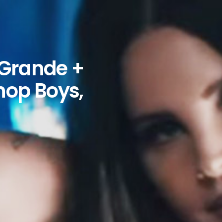
 Grande +
hop Boys,