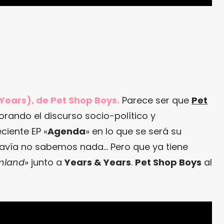
Years), de Pet Shop Boys.
Parece ser que
Pet
orando el discurso socio-político y
ciente EP «
Agenda
» en lo que se será su
davía no sabemos nada… Pero que ya tiene
mland
» junto a
Years & Years
.
Pet Shop Boys
al