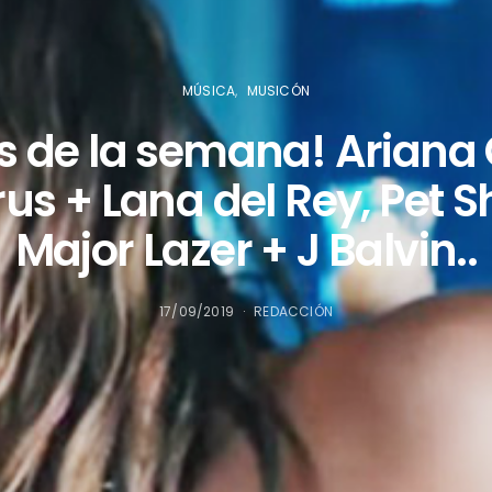
MÚSICA
MUSICÓN
 de la semana! Ariana
rus + Lana del Rey, Pet S
Major Lazer + J Balvin..
17/09/2019
REDACCIÓN