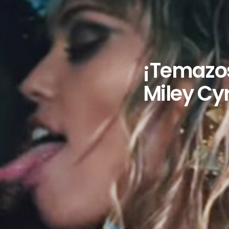
¡Temazos
Miley Cy