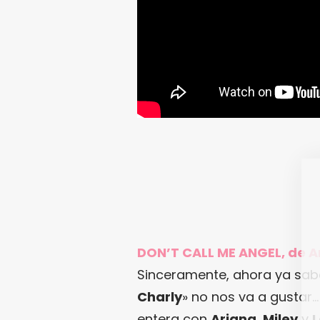
DON’T CALL ME ANGEL, de Ar
Sinceramente, ahora ya sab
Charly
» no nos va a gustar
entera con
Ariana
,
Miley
y