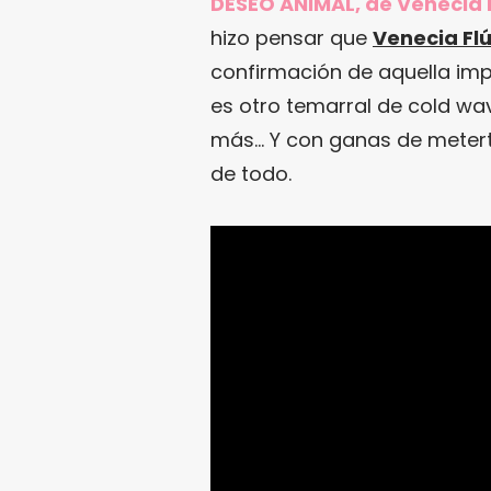
DESEO ANIMAL, de Venecia F
hizo pensar que
Venecia Fl
confirmación de aquella imp
es otro temarral de cold wa
más… Y con ganas de meter
de todo.