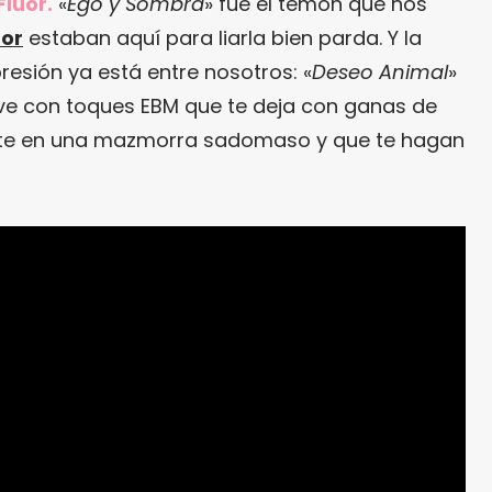
lúor.
«
Ego y Sombra
» fue el temón que nos
úor
estaban aquí para liarla bien parda. Y la
resión ya está entre nosotros: «
Deseo Animal
»
ve con toques EBM que te deja con ganas de
te en una mazmorra sadomaso y que te hagan