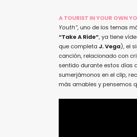
A TOURIST IN YOUR OWN YO
Youth”
, uno de los temas m
“Take A Ride”
, ya tiene víd
que completa
J. Vega
), el 
canción, relacionado con cri
sentido durante estos días q
sumerjámonos en el clip, r
más amables y pensemos qu