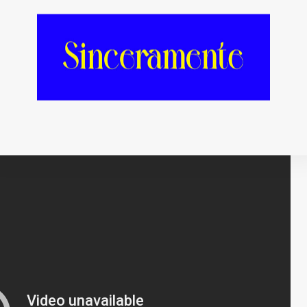
imo álbum
. Aquel tema, una conversación entre
bruptamente porque tendría una segunda parte.
ula, naturalmente,
“Conversation II”
, que ofrece
el intercambio de palabras y reproches va a
empo se encargue de apaciguar el dolor.