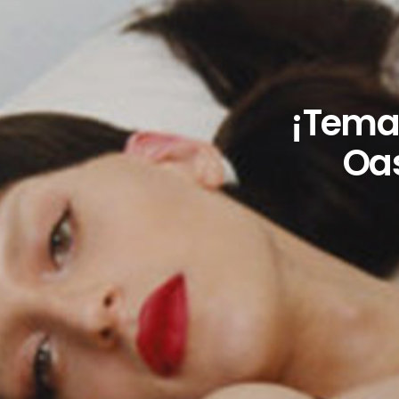
¡Tema
Oas