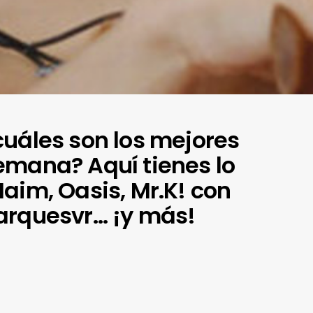
cuáles son los mejores
emana? Aquí tienes lo
aim, Oasis, Mr.K! con
arquesvr… ¡y más!