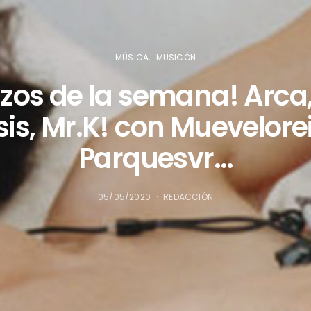
MÚSICA
MUSICÓN
zos de la semana! Arca,
is, Mr.K! con Muevelore
Parquesvr…
05/05/2020
REDACCIÓN