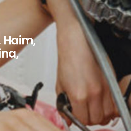
 Haim,
ina,