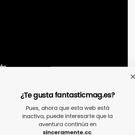
¿Te gusta fantasticmag.es?
Pues, ahora que esta web está
inactiva, puede interesarte que la
aventura continúa en
sinceramente.cc
.
Hace un mes,
MOW
publicó
“Conversation I”
,