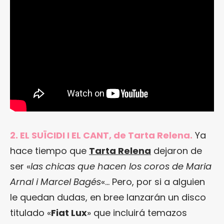
2. EL SUÏCIDI I EL CANT, de Tarta Relena.
Ya
hace tiempo que
Tarta Relena
dejaron de
ser «
las chicas que hacen los coros de Maria
Arnal
i Marcel Bagés
«… Pero, por si a alguien
le quedan dudas, en bree lanzarán un disco
titulado «
Fiat Lux
» que incluirá temazos