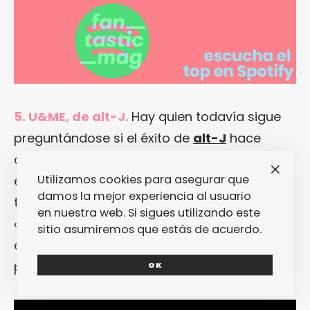
5. U&ME, de alt-J.
Hay quien todavía sigue
preguntándose si el éxito de
alt-J
hace
algunos años fue un hype o un bluff… Pero a
Utilizamos cookies para asegurar que
ellos esas preguntas se la sudan, y aquí los
damos la mejor experiencia al usuario
tenemos a punto e lanzar su cuarto álbum
en nuestra web. Si sigues utilizando este
«
The Dream
«. Como adelanto, dejan caer
sitio asumiremos que estás de acuerdo.
esta «
U&ME
» que suena menos histriónica
pero igual de hipnótica que siempre.
OK