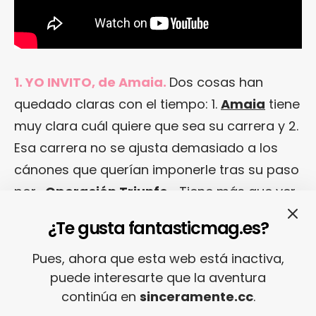
1. YO INVITO, de Amaia.
Dos cosas han
quedado claras con el tiempo: 1.
Amaia
tiene
muy clara cuál quiere que sea su carrera y 2.
Esa carrera no se ajusta demasiado a los
cánones que querían imponerle tras su paso
por «
Operación Triunfo
«. Tiene más que ver
con baladas preciosas con instrumentación
¿Te gusta fantasticmag.es?
de romperte el corazón como esta «
Yo
Invito
» que nos hace pensar que pronto
Pues, ahora que esta web está inactiva,
puede interesarte que la aventura
tendremos nuevo disco de
Amaia
. Y
continúa en
sinceramente.cc
.
seremos felices.