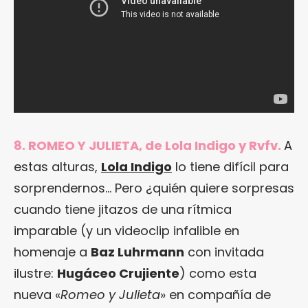
8. ROMEO Y JULIETA, de Lola Indigo y Rvfv.
A
estas alturas,
Lola Indigo
lo tiene difícil para
sorprendernos… Pero ¿quién quiere sorpresas
cuando tiene jitazos de una rítmica
imparable (y un videoclip infalible en
homenaje a
Baz Luhrmann
con invitada
ilustre:
Hugáceo Crujiente
) como esta
nueva «
Romeo y Julieta
» en compañía de