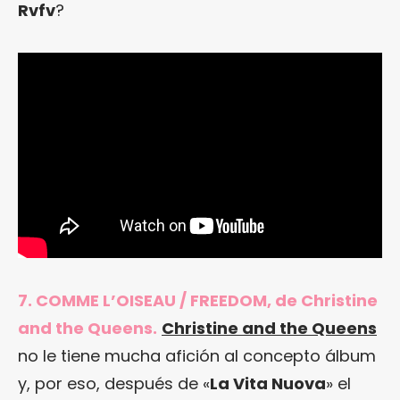
Rvfv
?
7. COMME L’OISEAU / FREEDOM, de Christine
and the Queens.
Christine and the Queens
no le tiene mucha afición al concepto álbum
y, por eso, después de «
La Vita Nuova
» el