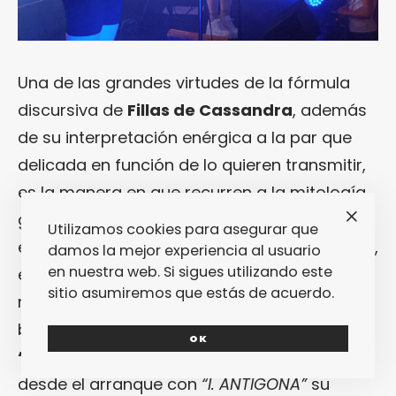
Una de las grandes virtudes de la fórmula
discursiva de
Fillas de Cassandra
, además
de su interpretación enérgica a la par que
delicada en función de lo quieren transmitir,
es la manera en que recurren a la mitología
griega clásica para traerla al presente en un
Utilizamos cookies para asegurar que
ejercicio de crítica y lucha contra la opresión,
damos la mejor experiencia al usuario
en nuestra web. Si sigues utilizando este
el silencio y las agresiones ejercidas sobre la
sitio asumiremos que estás de acuerdo.
mujer a lo largo de la historia. A partir de esa
base fundamental sobre la que se apoya
OK
“ACRÓPOLE”
,
María
y
Sara
demostraron
desde el arranque con
“I. ANTÍGONA”
su