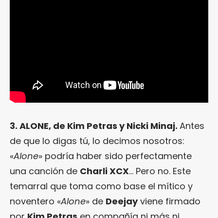
3. ALONE, de Kim Petras y Nicki Minaj.
Antes
de que lo digas tú, lo decimos nosotros:
«
Alone
» podría haber sido perfectamente
una canción de
Charli XCX
… Pero no. Este
temarral que toma como base el mítico y
noventero «
Alone
» de
Deejay
viene firmado
por
Kim Petras
en compañía ni más ni