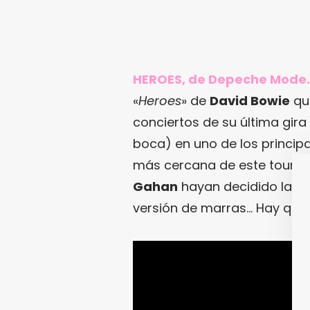
HEROES, de Depeche Mode.
«
Heroes
» de
David Bowie
qu
conciertos de su última gir
boca) en uno de los princip
más cercana de este tour. N
Gahan
hayan decidido lanza
versión de marras… Hay que 