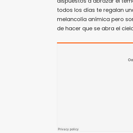
dispuestos a abrazar el temó
todos los días te regalan u
melancolía anímica pero so
de hacer que se abra el ciel