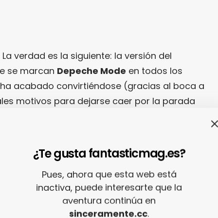
La verdad es la siguiente: la versión del
e se marcan
Depeche Mode
en todos los
a ha acabado convirtiéndose (gracias al boca a
ales motivos para dejarse caer por la parada
o es de extrañar, entonces, que los de
Dave
r oficialmente una grabación de estudio de la
reconocer, eso sí, que es una preciosidad.
¿Te gusta fantasticmag.es?
Pues, ahora que esta web está
inactiva, puede interesarte que la
aventura continúa en
sinceramente.cc
.