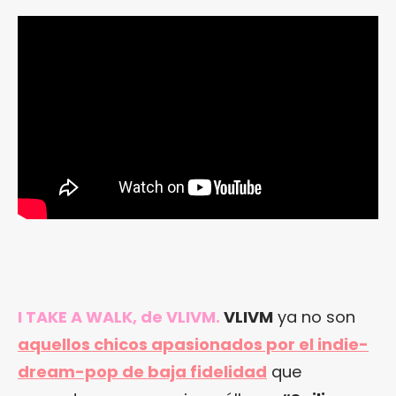
I TAKE A WALK, de VLIVM.
VLIVM
ya no son
aquellos chicos apasionados por el indie-
dream-pop de baja fidelidad
que