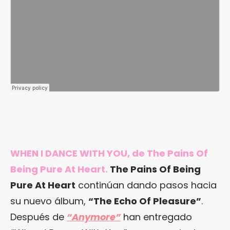
WHEN I DANCE WITH YOU, de The Pains Of
Being Pure At Heart.
The Pains Of Being
Pure At Heart
continúan dando pasos hacia
su nuevo álbum,
“The Echo Of Pleasure”
.
Después de
“Anymore”
han entregado