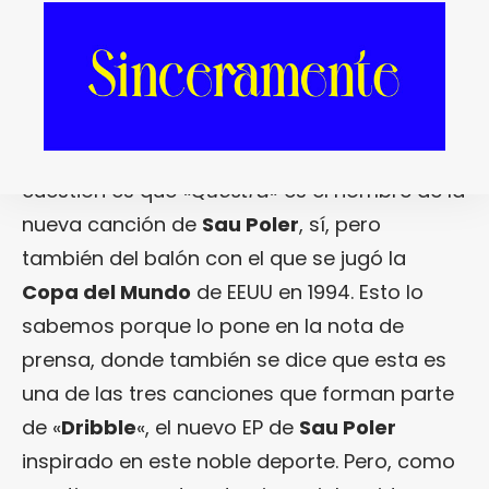
QUESTRA, de Sau Poler.
Lo sentimos, este
texto ha recaído en la facción de
Fantastic
Mag
que no tiene ni puta idea de fútbol… La
cuestión es que «
Questra
» es el nombre de la
nueva canción de
Sau Poler
, sí, pero
también del balón con el que se jugó la
Copa del Mundo
de EEUU en 1994. Esto lo
sabemos porque lo pone en la nota de
prensa, donde también se dice que esta es
una de las tres canciones que forman parte
de «
Dribble
«, el nuevo EP de
Sau Poler
inspirado en este noble deporte. Pero, como