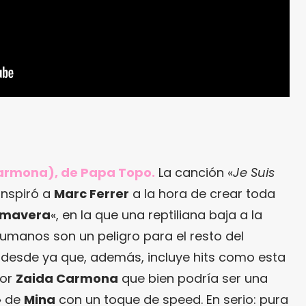
Carmona), de Papa Topo.
La canción «
Je Suis
inspiró a
Marc Ferrer
a la hora de crear toda
rimavera
«, en la que una reptiliana baja a la
 humanos son un peligro para el resto del
o desde ya que, además, incluye hits como esta
por
Zaida Carmona
que bien podría ser una
» de
Mina
con un toque de speed. En serio: pura