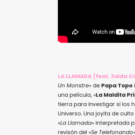
LA LLAMADA (feat. Zaida 
Un Monstre
» de
Papa Topo
una película, «
La Maldita P
tierra para investigar si los
Universo. Una joyita de cult
«
La Llamada
» interpretada 
revisón del «
Se Telefonando