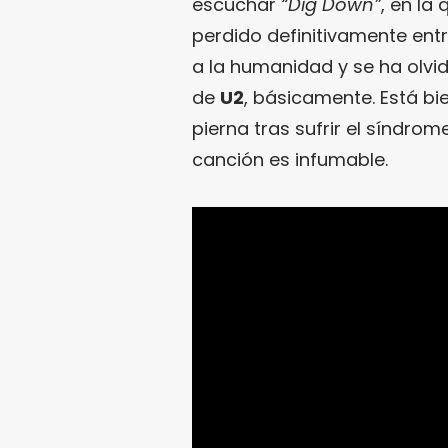
escuchar
“Dig Down”
, en la
perdido definitivamente ent
a la humanidad y se ha olv
de
U2
, básicamente. Está b
pierna tras sufrir el síndrom
canción es infumable.