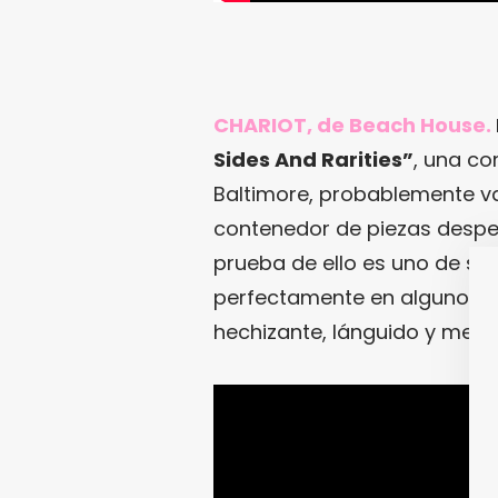
CHARIOT, de Beach House.
Sides And Rarities”
, una co
Baltimore, probablemente v
contenedor de piezas despe
prueba de ello es uno de su
perfectamente en alguno de 
hechizante, lánguido y mela