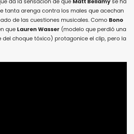
 que da la sensación de que
Matt Bellamy
se ha
re tanta arenga contra los males que acechan
idado de las cuestiones musicales. Como
Bono
ien que
Lauren Wasser
(modelo que perdió una
e del choque tóxico) protagonice el clip, pero la