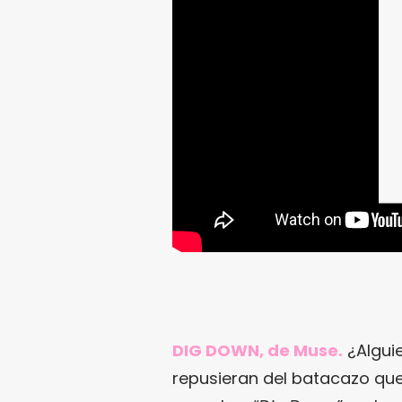
DIG DOWN, de Muse.
¿Algui
repusieran del batacazo q