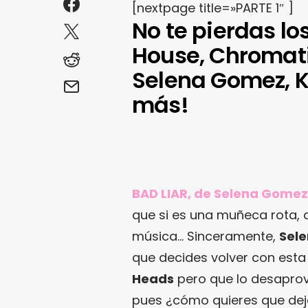
[nextpage title=»PARTE 1″ ]
No te pierdas lo
House, Chromatics
Selena Gomez, K
más!
BAD LIAR, de Selena Gomez
que si es una muñeca rota, 
música… Sinceramente,
Sel
que decides volver con esta
Heads
pero que lo desaprove
pues ¿cómo quieres que dej