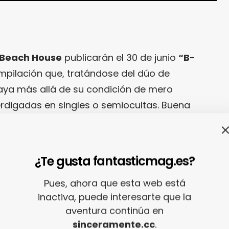
Beach House
publicarán el 30 de junio
“B-
mpilación que, tratándose del dúo de
aya más allá de su condición de mero
rdigadas en singles o semiocultas. Buena
s temas inéditos,
“Chariot”
, que podría entrar
sus dos últimos trabajos de estudio por su
ncólico envoltorio dream-pop.
¿Te gusta fantasticmag.es?
Pues, ahora que esta web está
inactiva, puede interesarte que la
aventura continúa en
sinceramente.cc
.