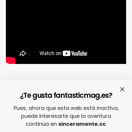
¿Te gusta fantasticmag.es?
MALIBU, de Miley Cyrus.
Quien entienda a
Miley Cyrus
, que nos la explique… Porque
Pues, ahora que esta web está inactiva,
nosotros andamos un poco perdidos. Bueno,
puede interesarte que la aventura
en verdad no: si hace unos años estaba en
continúa en
sinceramente.cc
.