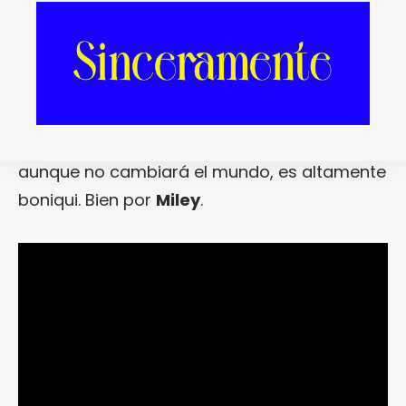
fase rebelde, ahora le toca lavarse la cara y
mostrarse ante el mundo como niña buena y
maja que no está loca nivel cortarte el
pescuezo si le dices que no le invitas a
farlopa. Y, oye, casi que nos gusta más así.
Además es que «
Malibu
» es una canción que,
aunque no cambiará el mundo, es altamente
boniqui. Bien por
Miley
.