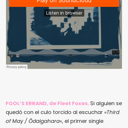
FOOL’S ERRAND, de Fleet Foxes.
Si alguien se
quedó con el culo torcido al escuchar «
Third
of May / Ōdaigahara
«, el primer single