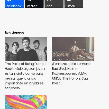
Facebook
Twitter
Print
E-mail
Relacionado
The Pains of Being Pure at
¡Temazos de la semana!
Heart: «Sólo alguien joven
Bad Gyal, Haim,
es tan idiota como para
Fischerspooner, VLIVM,
pensar que lo único
UNKLE, The Horrors, Sau
importante en la vida es
Poler…
ser joven»