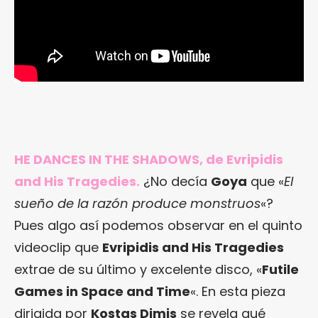
HE DANCES IN THE SHADOWS, de Evripidis
and His Tragedies.
¿No decía
Goya
que «
El
sueño de la razón produce monstruos
«?
Pues algo así podemos observar en el quinto
videoclip que
Evripidis and His Tragedies
extrae de su último y excelente disco, «
Futile
Games in Space and Time
«. En esta pieza
dirigida por
Kostas Dimis
se revela qué