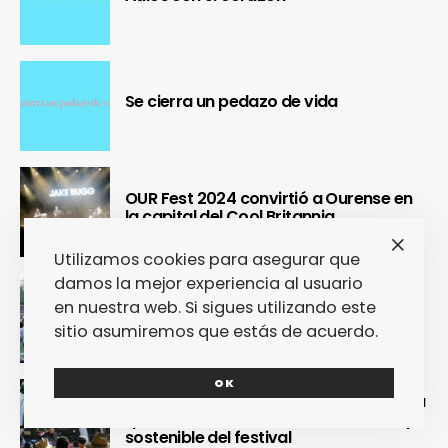
Se cierra un pedazo de vida
OUR Fest 2024 convirtió a Ourense en
la capital del Cool Britannia
Utilizamos cookies para asegurar que
damos la mejor experiencia al usuario
Nuestra crónica confirma que Paredes
en nuestra web. Si sigues utilizando este
de Coura 2024 no fue un festival, sino
un Couraíso
sitio asumiremos que estás de acuerdo.
OK
Nuestra crónica del Sinsal 2024 prueba
que fue la edición más internacional y
sostenible del festival