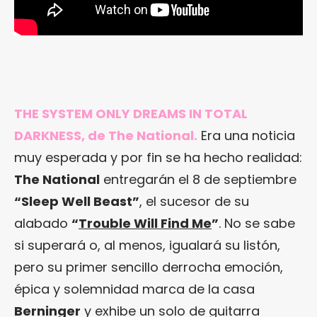
THE SYSTEM ONLY DREAMS IN TOTAL
DARKNESS, de The National.
Era una noticia
muy esperada y por fin se ha hecho realidad:
The National
entregarán el 8 de septiembre
“Sleep Well Beast”
, el sucesor de su
alabado
“
Trouble Will Find Me
”
. No se sabe
si superará o, al menos, igualará su listón,
pero su primer sencillo derrocha emoción,
épica y solemnidad marca de la casa
Berninger
y exhibe un solo de guitarra