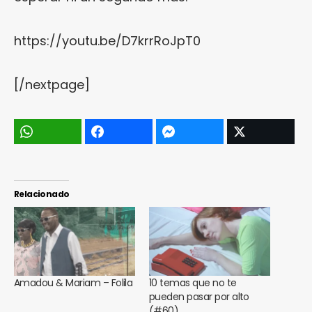
https://youtu.be/D7krrRoJpT0
[/nextpage]
Relacionado
Amadou & Mariam – Folila
10 temas que no te
pueden pasar por alto
(#60)