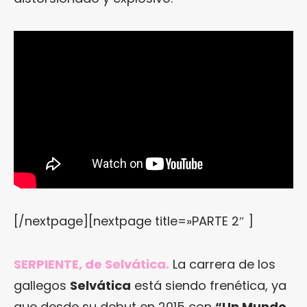
[/nextpage][nextpage title=»PARTE 2″ ]
SERPIENTE, de Selvática.
La carrera de los
gallegos
Selvática
está siendo frenética, ya
que desde su debut en 2015 con
“Un Mundo