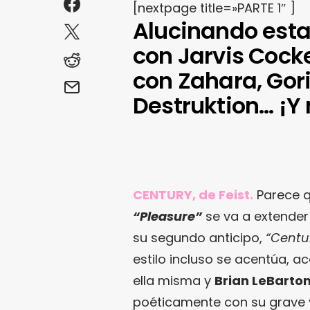
[nextpage title=»PARTE 1″ ]
Alucinando esta
con Jarvis Cock
con Zahara, Goril
Destruktion… ¡Y
CENTURY, de Feist.
Parece q
“Pleasure”
se va a extender 
su segundo anticipo,
“Centu
estilo incluso se acentúa,
ella misma y
Brian LeBarto
poéticamente con su grave v