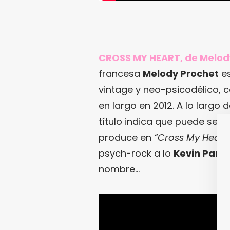
CROSS MY HEART, de Melod
francesa
Melody Prochet
es
vintage y neo-psicodélico,
en largo en 2012. A lo largo 
título indica que puede ser 
produce en
“Cross My Heart
psych-rock a lo
Kevin Parke
nombre…