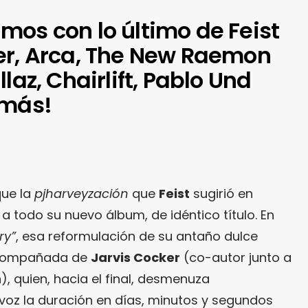
mos con lo último de Feist
er, Arca, The New Raemon
laz, Chairlift, Pablo Und
 más!
ue la
pjharveyzación
que
Feist
sugirió en
a todo su nuevo álbum, de idéntico título. En
ry”
, esa reformulación de su antaño dulce
 acompañada de
Jarvis Cocker
(co-autor junto a
n
), quien, hacia el final, desmenuza
oz la duración en días, minutos y segundos