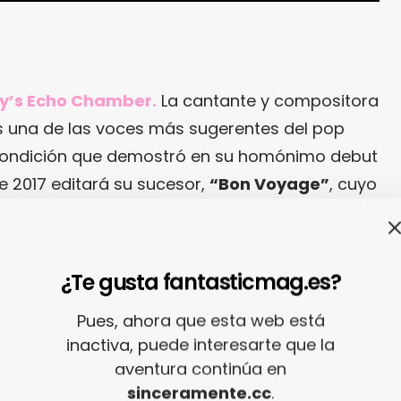
y’s Echo Chamber.
La cantante y compositora
 una de las voces más sugerentes del pop
 condición que demostró en su homónimo debut
de 2017 editará su sucesor,
“Bon Voyage”
, cuyo
un viaje sonoro tan disfrutable como el que se
”
, un trip de pop orquestado, disco-funk y
r
. Sí, inevitablemente tenía que salir su
¿Te gusta fantasticmag.es?
Pues, ahora que esta web está
inactiva, puede interesarte que la
aventura continúa en
sinceramente.cc
.