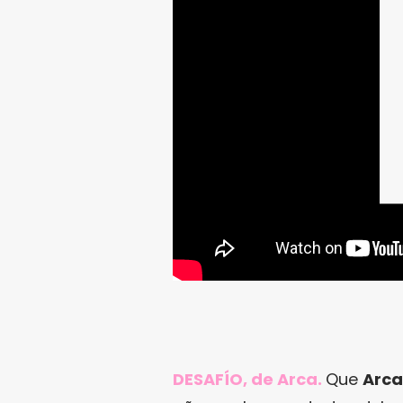
DESAFÍO, de Arca.
Que
Arca