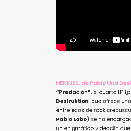
HEREJES, de Pablo Und Dest
“Predación”
, el cuarto LP 
Destruktion
, que ofrece un
entre ecos de rock crepuscul
Pablo Lobo
) se ha encargad
un enigmático videoclip que