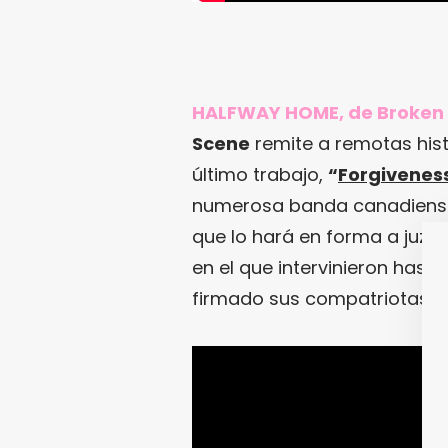
HALFWAY HOME, de Broken 
Scene
remite a remotas hist
último trabajo,
“
Forgivenes
numerosa banda canadiense 
que lo hará en forma a juzg
en el que intervinieron hast
firmado sus compatriotas
A