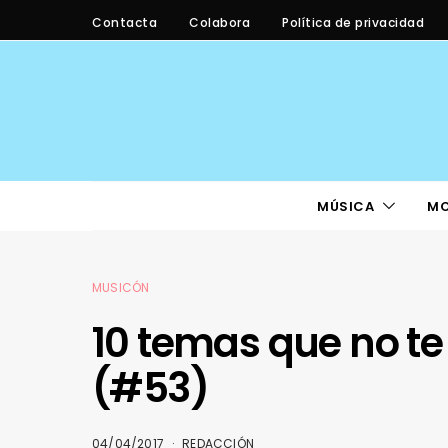
Contacta
Colabora
Política de privacidad
MÚSICA
M
MUSICÓN
10 temas que no te
(#53)
04/04/2017
REDACCIÓN