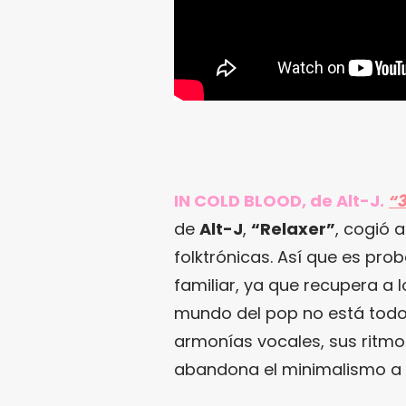
IN COLD BLOOD, de Alt-J.
“
de
Alt-J
,
“Relaxer”
, cogió 
folktrónicas. Así que es pro
familiar, ya que recupera a 
mundo del pop no está todo
armonías vocales, sus ritm
abandona el minimalismo a f