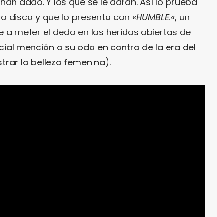
an dado. Y los que se le darán. Así lo prueba
vo disco y que lo presenta con «
HUMBLE.
«, un
a meter el dedo en las heridas abiertas de
ial mención a su oda en contra de la era del
trar la belleza femenina).