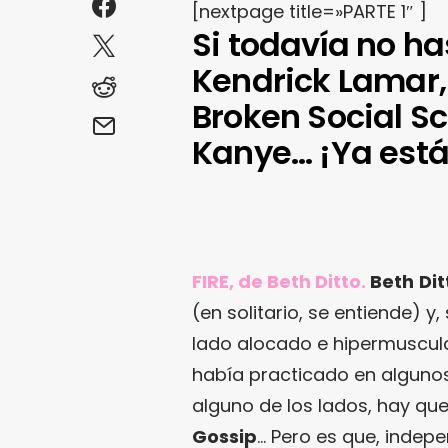
[nextpage title=»PARTE 1″ ]
Si todavía no ha
Kendrick Lamar, B
Broken Social Sc
Kanye… ¡Ya está
FIRE, de Beth Ditto.
Beth
Dit
(en solitario, se entiende) y
lado alocado e hipermuscu
había practicado en algunos E
alguno de los lados, hay qu
Gossip
… Pero es que, indep