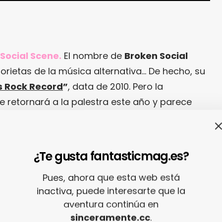
Social Scene.
El nombre de
Broken Social
orietas de la música alternativa… De hecho, su
s Rock Record
”
, data de 2010. Pero la
retornará a la palestra este año y parece
ar por
“Halfway Home”
, un tema
bigger tan life
-
a trece músicos- que bien podrían haber
rcade Fire
.
¿Te gusta fantasticmag.es?
Pues, ahora que esta web está
inactiva, puede interesarte que la
aventura continúa en
sinceramente.cc
.