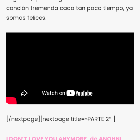
canción tremenda cada tan poco tiempo, ya
somos felices.
[/nextpage][nextpage title=»PARTE 2″ ]
I DON’T LOVE YOU ANYMORE, de ANOHNI.