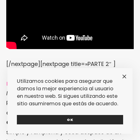
[/nextpage][nextpage title=»PARTE 2″ ]
Utilizamos cookies para asegurar que
MILLION REASONS, de Lady Gaga.
¿»
Perfect
damos la mejor experiencia al usuario
Illusion
» te pareció una soberana mierda?
en nuestra web. Si sigues utilizando este
Pues «
Million Reasons
» no va a mejorar tus
sitio asumiremos que estás de acuerdo.
expectativas hacia el nuevo disco de
Lady
OK
Gaga
. ¿Quién carajo edita una balada
simple y ramplona y sosa después de un