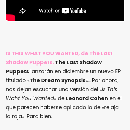
IS THIS WHAT YOU WANTED, de The Last
Shadow Puppets.
The Last Shadow
Puppets
lanzarán en diciembre un nuevo EP
titulado «
The Dream Synopsis
«… Por ahora,
nos dejan escuchar una versión del «
Is This
Waht You Wanted
» de
Leonard Cohen
en el
que parecen haberse aplicado lo de «relaja
la raja». Para bien.