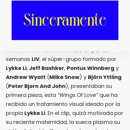
WINGS OF LOVE, de LIV.
Hace un par de
semanas
LIV
, el súper-grupo formado por
Lykke Li
,
Jeff Bashker
,
Pontus Winnberg
y
Andrew Wyatt
(
Miike Snow
) y
Björn Yttling
(
Peter Bjorn And John
), presentaban su
primera pieza, esta
“Wings Of Love”
que ha
recibido un tratamiento visual ideado por la
propia
Lykke Li
. En el clip, quizá motivada por
su reciente maternidad, la sueca plasma su